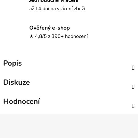
až 14 dní na vrácení zboží
Ověřený e-shop
★ 4,8/5 z 390+ hodnocení
Popis
Diskuze
Hodnocení
Z
á
p