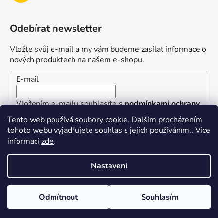
Odebírat newsletter
Vložte svůj e-mail a my vám budeme zasílat informace o
nových produktech na našem e-shopu.
E-mail
Vložením e-mailu souhlasíte s
podmínkami ochrany
osobních údajů
Tento web používá soubory cookie. Dalším procházením
tohoto webu vyjadřujete souhlas s jejich používáním.. Více
PŘIHLÁSIT SE
informací
zde
.
Nastavení
Vytvořil Shoptet
Odmítnout
Souhlasím
Copyright 2026
superkotlik.cz
. Všechna práva
vyhrazena.