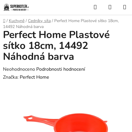
Přejít
Hledat
NÁKUP
na
KOŠÍK
obsah
Domů
/
Kuchyně
/
Cedníky, síta
/
Perfect Home Plastové sítko 18cm,
14492 Náhodná barva
Perfect Home Plastové
sítko 18cm, 14492
Náhodná barva
Průměrné
Neohodnoceno
Podrobnosti hodnocení
hodnocení
Značka:
Perfect Home
produktu
je
0,0
z
5
hvězdiček.