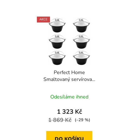
AKCE
Perfect Home
Smaltovaný servírovací
kotlík na guláš 0,8l, 6ks,
87710
Odesíláme ihned
1 323 Kč
1 869 Kč
(–29 %)
DO KOŠÍKU