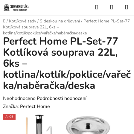
Přejít
Hledat
NÁKUP
na
KOŠÍK
obsah
Domů
/
Kotlíkové sady
/
S deskou na grilování
/
Perfect Home PL-Set-77
Kotlíková souprava 22L, 6ks –
kotlina/kotlík/poklice/vařečka/naběračka/deska
Perfect Home PL-Set-77
Kotlíková souprava 22L,
6ks –
kotlina/kotlík/poklice/vařeč
ka/naběračka/deska
Průměrné
Neohodnoceno
Podrobnosti hodnocení
hodnocení
Značka:
Perfect Home
produktu
AKCE
je
0,0