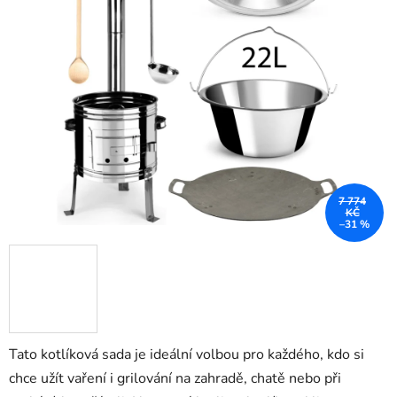
z
5
hvězdiček.
7 774
KČ
–31 %
Tato kotlíková sada je ideální volbou pro každého, kdo si
chce užít vaření i grilování na zahradě, chatě nebo při