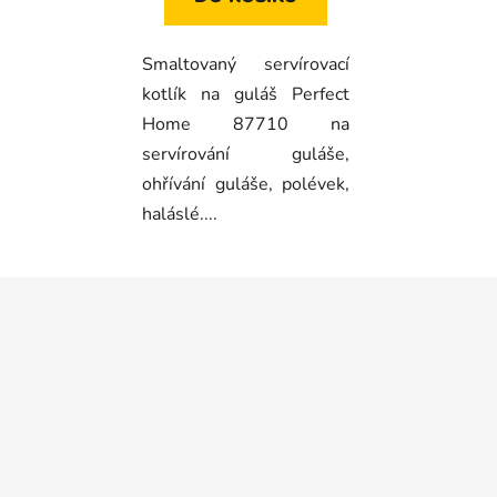
Smaltovaný servírovací
kotlík na guláš Perfect
Home 87710 na
servírování guláše,
ohřívání guláše, polévek,
haláslé....
Z
á
p
a
t
í