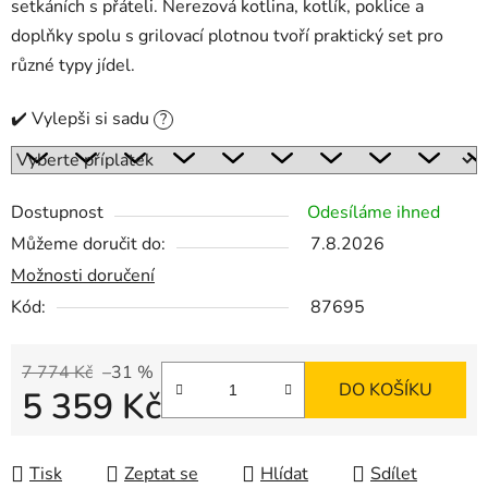
setkáních s přáteli. Nerezová kotlina, kotlík, poklice a
doplňky spolu s grilovací plotnou tvoří praktický set pro
různé typy jídel.
✔️ Vylepši si sadu
?
Dostupnost
Odesíláme ihned
Můžeme doručit do:
7.8.2026
Možnosti doručení
Kód:
87695
7 774 Kč
–31 %
DO KOŠÍKU
5 359 Kč
Měrná cena:
Tisk
Zeptat se
Hlídat
Sdílet