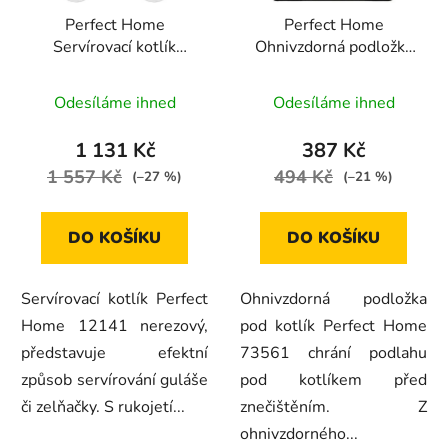
Perfect Home
Perfect Home
Servírovací kotlík
Ohnivzdorná podložka
nerezový 0,8L, 6ks,
pod kotlík 122x76cm,
12141
černá, 73561
Odesíláme ihned
Odesíláme ihned
1 131 Kč
387 Kč
1 557 Kč
494 Kč
(–27 %)
(–21 %)
DO KOŠÍKU
DO KOŠÍKU
Servírovací kotlík Perfect
Ohnivzdorná podložka
Home 12141 nerezový,
pod kotlík Perfect Home
představuje efektní
73561 chrání podlahu
způsob servírování guláše
pod kotlíkem před
či zelňačky. S rukojetí...
znečištěním. Z
ohnivzdorného...