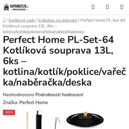
Přejít
Hledat
NÁKUP
na
KOŠÍK
obsah
Domů
/
Kotlíkové sady
/
S deskou na grilování
/
Perfect Home PL-Set-64
Kotlíková souprava 13L, 6ks –
kotlina/kotlík/poklice/vařečka/naběračka/deska
Perfect Home PL-Set-64
Kotlíková souprava 13L,
6ks –
kotlina/kotlík/poklice/vařeč
ka/naběračka/deska
Průměrné
Neohodnoceno
Podrobnosti hodnocení
hodnocení
Značka:
Perfect Home
produktu
AKCE
je
0,0