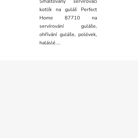
Smaltovaný servírovací
kotlík na guláš Perfect
Home 87710 na
servírování guláše,
ohřívání guláše, polévek,
haláslé....
Z
á
p
a
t
í