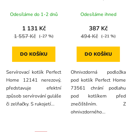
nerezový 0,8L, 6ks,
pod kotlík 122x76cm,
12141
černá, 73561
Odesíláme do 1-2 dnů
Odesíláme ihned
1 131 Kč
387 Kč
1 557 Kč
494 Kč
(–27 %)
(–21 %)
DO KOŠÍKU
DO KOŠÍKU
Servírovací kotlík Perfect
Ohnivzdorná podložka
Home 12141 nerezový,
pod kotlík Perfect Home
představuje efektní
73561 chrání podlahu
způsob servírování guláše
pod kotlíkem před
či zelňačky. S rukojetí...
znečištěním. Z
ohnivzdorného...