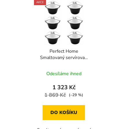
AKCE
Perfect Home
Smaltovaný servírovací
kotlík na guláš 0,8l, 6ks,
87710
Odesíláme ihned
1 323 Kč
1 869 Kč
(–29 %)
DO KOŠÍKU