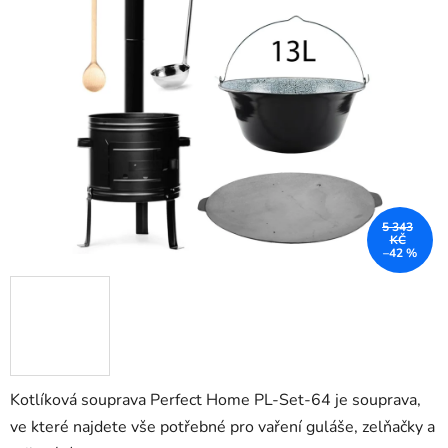
z
5
hvězdiček.
5 343
KČ
–42 %
Kotlíková souprava Perfect Home PL-Set-64 je souprava,
ve které najdete vše potřebné pro vaření guláše, zelňačky a