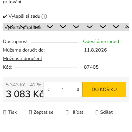
grilování.
✔️ Vylepši si sadu
?
Dostupnost
Odesíláme ihned
Můžeme doručit do:
11.8.2026
Možnosti doručení
Kód:
87405
5 343 Kč
–42 %
DO KOŠÍKU
3 083 Kč
Měrná cena:
Tisk
Zeptat se
Hlídat
Sdílet