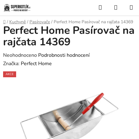
Přejít
Hledat
NÁKUP
na
KOŠÍK
obsah
Domů
/
Kuchyně
/
Pasírovače
/
Perfect Home Pasírovač na rajčata 14369
Perfect Home Pasírovač na
rajčata 14369
Průměrné
Neohodnoceno
Podrobnosti hodnocení
hodnocení
Značka:
Perfect Home
produktu
AKCE
je
0,0
z
5
hvězdiček.