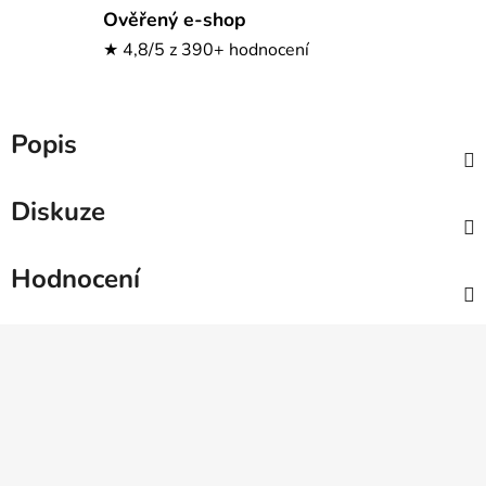
Ověřený e-shop
★ 4,8/5 z 390+ hodnocení
Popis
Diskuze
Hodnocení
Z
á
p
a
t
í