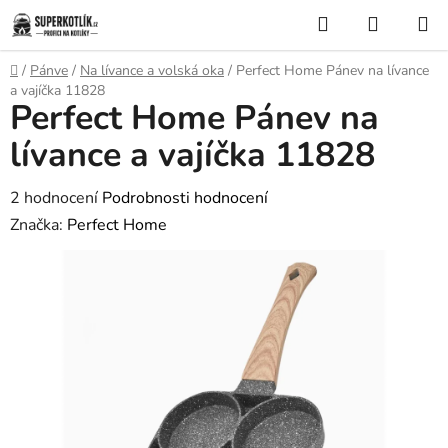
Přejít
Hledat
NÁKUP
na
KOŠÍK
obsah
Domů
/
Pánve
/
Na lívance a volská oka
/
Perfect Home Pánev na lívance
a vajíčka 11828
Perfect Home Pánev na
lívance a vajíčka 11828
Průměrné
2 hodnocení
Podrobnosti hodnocení
hodnocení
Značka:
Perfect Home
produktu
je
5,0
z
5
hvězdiček.