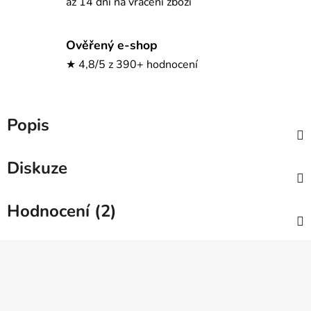
až 14 dní na vrácení zboží
Ověřený e-shop
★ 4,8/5 z 390+ hodnocení
Popis
Diskuze
Hodnocení (2)
Z
á
p
a