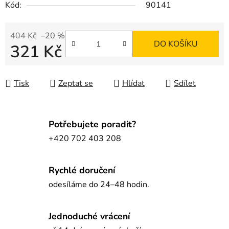
Kód:
90141
404 Kč
–20 %
DO KOŠÍKU
321 Kč
Měrná cena:
Tisk
Zeptat se
Hlídat
Sdílet
Potřebujete poradit?
+420 702 403 208
Rychlé doručení
odesíláme do 24–48 hodin.
Jednoduché vrácení