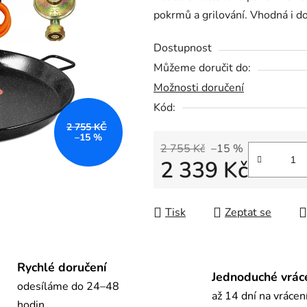
pokrmů a grilování. Vhodná i do
0,0
z
Dostupnost
5
Můžeme doručit do:
hvězdiček.
Možnosti doručení
Kód:
2 755 KČ
–15 %
2 755 Kč
–15 %
2 339 Kč
Měrná cena:
Tisk
Zeptat se
Rychlé doručení
Jednoduché vrác
odesíláme do 24–48
až 14 dní na vrácen
hodin.