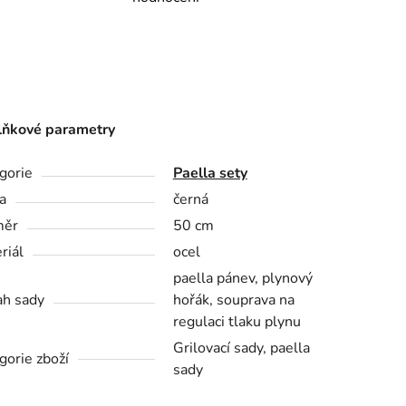
ňkové parametry
gorie
Paella sety
a
černá
měr
50 cm
riál
ocel
paella pánev, plynový
h sady
hořák, souprava na
regulaci tlaku plynu
Grilovací sady, paella
gorie zboží
sady