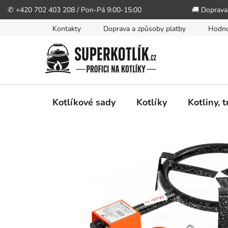
✆ +420 702 403 208 / Pon-Pá 9:00-15:00
🚚 Doprava
Přejít
Kontakty
Doprava a způsoby platby
Hodno
na
obsah
Kotlíkové sady
Kotlíky
Kotliny, 