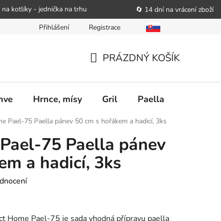
 na kotlíky - jednička na trhu
🔄 14 dní na vrácení zboží
Přihlášení
Registrace
bitele podat obchodníkovi žádost o nápravu
Reklamační řád
PRÁZDNÝ KOŠÍK
NÁKUPNÍ
KOŠÍK
nve
Hrnce, mísy
Gril
Paella
Stolován
e Pael-75 Paella pánev 50 cm s hořákem a hadicí, 3ks
Pael-75 Paella pánev
em a hadicí, 3ks
dnocení
ct Home Pael-75 je sada vhodná přípravu paella