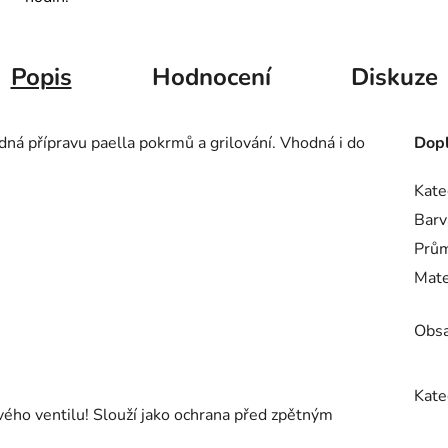
Popis
Hodnocení
Diskuze
ná přípravu paella pokrmů a grilování. Vhodná i do
Dopl
Kate
Barv
Prů
Mate
Obsa
Kate
ého ventilu! Slouží jako ochrana před zpětným