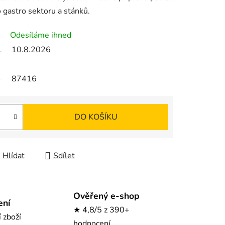
 gastro sektoru a stánků.
Odesíláme ihned
10.8.2026
87416
DO KOŠÍKU
Hlídat
Sdílet
Ověřený e-shop
ení
★ 4,8/5 z 390+
í zboží
hodnocení