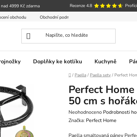
Recenze 4.8
Profíci
 nad 4999 Kč zdarma
cení obchodu
Obchodní podmínky
Poučení o právu spotře
trojnožky
Doplňky ke kotlíku
Kuchyně
Pá
Domů
/
Paella
/
Paella sety
/
Perfect Hom
Perfect Home 
50 cm s hořák
Průměrné
Neohodnoceno
Podrobnosti ho
hodnocení
Značka:
Perfect Home
produktu
Paella smaltovaná pánev Perfe
je