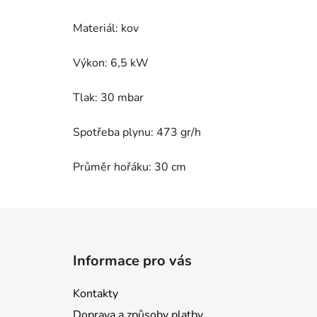
Materiál: kov
Výkon: 6,5 kW
Tlak: 30 mbar
Spotřeba plynu: 473 gr/h
Průměr hořáku: 30 cm
Z
á
Informace pro vás
p
a
Kontakty
t
Doprava a způsoby platby