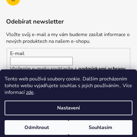
Odebírat newsletter
Vložte svůj e-mail a my vám budeme zasílat informace o
nových produktech na našem e-shopu.
E-mail
Vložením e-mailu souhlasíte s
podmínkami ochrany
osobních údajů
Tento web používá soubory cookie. Dalším procházením
tohoto webu vyjadřujete souhlas s jejich používáním.. Více
PŘIHLÁSIT SE
informací
zde
.
Nastavení
Vytvořil Shoptet
Odmítnout
Souhlasím
Copyright 2026
superkotlik.cz
. Všechna práva
vyhrazena.