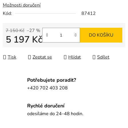
Možnosti doručení
Kód:
87412
7 150 Kč
–27 %
DO KOŠÍKU
5 197 Kč
Měrná cena:
Tisk
Zeptat se
Hlídat
Sdílet
Potřebujete poradit?
+420 702 403 208
Rychlé doručení
odesíláme do 24–48 hodin.