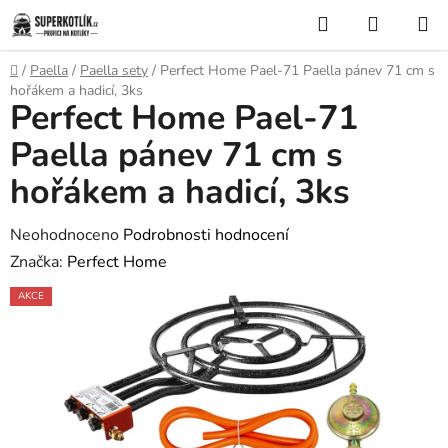
Přejít
Hledat
NÁKUP
na
KOŠÍK
obsah
Domů
/
Paella
/
Paella sety
/
Perfect Home Pael-71 Paella pánev 71 cm s
hořákem a hadicí, 3ks
Perfect Home Pael-71
Paella pánev 71 cm s
hořákem a hadicí, 3ks
Průměrné
Neohodnoceno
Podrobnosti hodnocení
hodnocení
Značka:
Perfect Home
produktu
AKCE
je
0,0
z
5
hvězdiček.