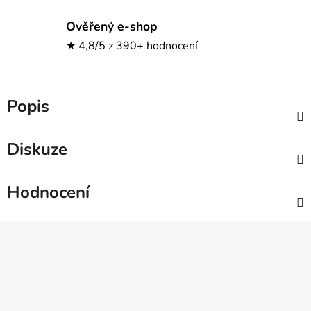
Ověřený e-shop
★ 4,8/5 z 390+ hodnocení
Popis
Diskuze
Hodnocení
Z
á
p
a
t