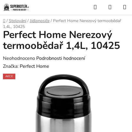
Přejít
Hledat
NÁKUP
na
KOŠÍK
obsah
Domů
/
Stolování
/
Jídlonosiče
/
Perfect Home Nerezový termoobědař
1,4L, 10425
Perfect Home Nerezový
termoobědař 1,4L, 10425
Průměrné
Neohodnoceno
Podrobnosti hodnocení
hodnocení
Značka:
Perfect Home
produktu
AKCE
je
0,0
z
5
hvězdiček.