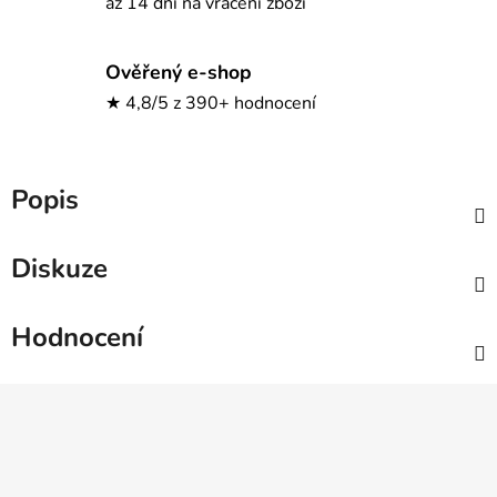
až 14 dní na vrácení zboží
Ověřený e-shop
★ 4,8/5 z 390+ hodnocení
Popis
Diskuze
Hodnocení
Z
á
p
a