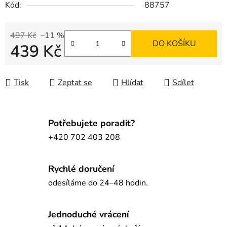
Kód:
88757
497 Kč
–11 %
DO KOŠÍKU
439 Kč
Měrná cena:
Tisk
Zeptat se
Hlídat
Sdílet
Potřebujete poradit?
+420 702 403 208
Rychlé doručení
odesíláme do 24–48 hodin.
Jednoduché vrácení