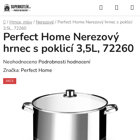
Přejít
Hledat
NÁKUP
na
KOŠÍK
obsah
Domů
/
Hrnce, mísy
/
Nerezové
/
Perfect Home Nerezový hrnec s poklicí
3,5L, 72260
Perfect Home Nerezový
hrnec s poklicí 3,5L, 72260
Průměrné
Neohodnoceno
Podrobnosti hodnocení
hodnocení
Značka:
Perfect Home
produktu
AKCE
je
0,0
z
5
hvězdiček.