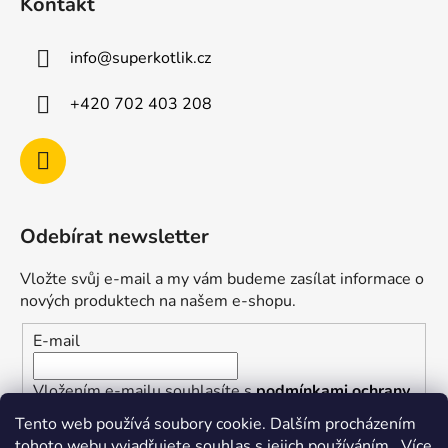
Kontakt
info
@
superkotlik.cz
+420 702 403 208
Odebírat newsletter
Vložte svůj e-mail a my vám budeme zasílat informace o
nových produktech na našem e-shopu.
E-mail
Vložením e-mailu souhlasíte s
podmínkami ochrany
osobních údajů
Tento web používá soubory cookie. Dalším procházením
tohoto webu vyjadřujete souhlas s jejich používáním.. Více