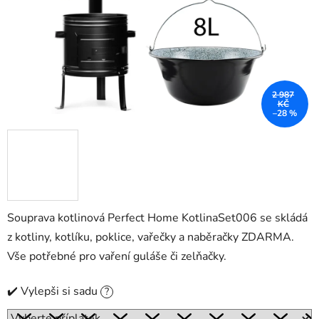
2 987
KČ
–28 %
Souprava kotlinová Perfect Home KotlinaSet006 se skládá
z kotliny, kotlíku, poklice, vařečky a naběračky ZDARMA.
Vše potřebné pro vaření guláše či zelňačky.
✔️ Vylepši si sadu
?