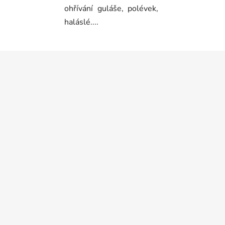
ohřívání guláše, polévek,
haláslé....
Z
á
p
a
t
í