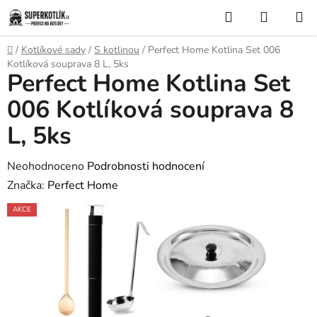
Přejít
Hledat
NÁKUP
na
KOŠÍK
obsah
Domů
/
Kotlíkové sady
/
S kotlinou
/
Perfect Home Kotlina Set 006
Kotlíková souprava 8 L, 5ks
Perfect Home Kotlina Set
006 Kotlíková souprava 8
L, 5ks
Průměrné
Neohodnoceno
Podrobnosti hodnocení
hodnocení
Značka:
Perfect Home
produktu
AKCE
je
0,0
z
5
hvězdiček.