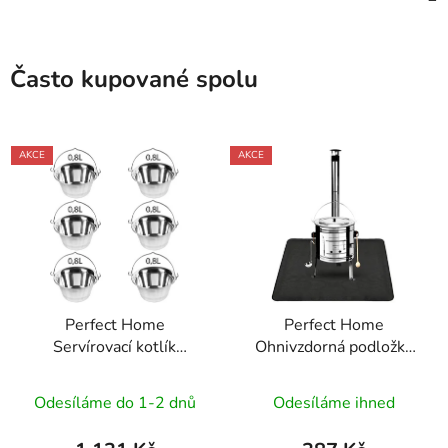
Často kupované spolu
AKCE
AKCE
Perfect Home
Perfect Home
Servírovací kotlík
Ohnivzdorná podložka
nerezový 0,8L, 6ks,
pod kotlík 122x76cm,
12141
černá, 73561
Odesíláme do 1-2 dnů
Odesíláme ihned