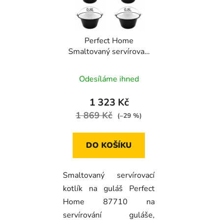
Perfect Home
Smaltovaný servírovací
kotlík na guláš 0,8l, 6ks,
87710
Odesíláme ihned
1 323 Kč
1 869 Kč
(–29 %)
DO KOŠÍKU
Smaltovaný servírovací
kotlík na guláš Perfect
Home 87710 na
servírování guláše,