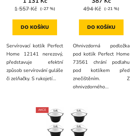
1 131 Kč
387 Kč
1 557 Kč
494 Kč
(–27 %)
(–21 %)
DO KOŠÍKU
DO KOŠÍKU
Servírovací kotlík Perfect
Ohnivzdorná podložka
Home 12141 nerezový,
pod kotlík Perfect Home
představuje efektní
73561 chrání podlahu
způsob servírování guláše
pod kotlíkem před
či zelňačky. S rukojetí...
znečištěním. Z
ohnivzdorného...
AKCE