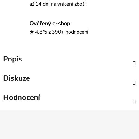
až 14 dní na vrácení zboží
Ověřený e-shop
★ 4,8/5 z 390+ hodnocení
Popis
Diskuze
Hodnocení
Z
á
p
a