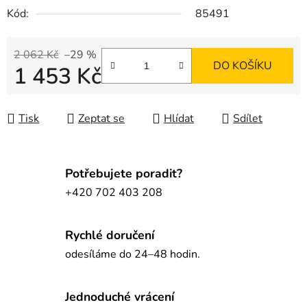
Kód:
85491
2 062 Kč
–29 %
DO KOŠÍKU
1 453 Kč
Měrná cena:
Tisk
Zeptat se
Hlídat
Sdílet
Potřebujete poradit?
+420 702 403 208
Rychlé doručení
odesíláme do 24–48 hodin.
Jednoduché vrácení