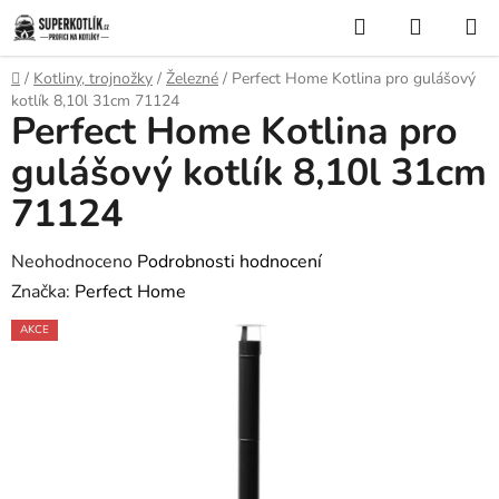
Přejít
Hledat
NÁKUP
na
KOŠÍK
obsah
Domů
/
Kotliny, trojnožky
/
Železné
/
Perfect Home Kotlina pro gulášový
kotlík 8,10l 31cm 71124
Perfect Home Kotlina pro
gulášový kotlík 8,10l 31cm
71124
Průměrné
Neohodnoceno
Podrobnosti hodnocení
hodnocení
Značka:
Perfect Home
produktu
AKCE
je
0,0
z
5
hvězdiček.