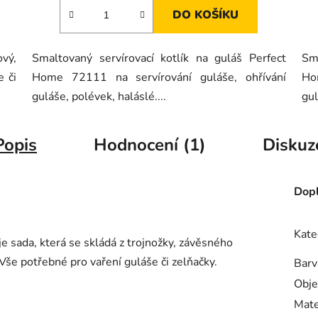
DO KOŠÍKU
ový,
Smaltovaný servírovací kotlík na guláš Perfect
Sma
e či
Home 72111 na servírování guláše, ohřívání
Ho
guláše, polévek, haláslé....
gul
Popis
Hodnocení (1)
Diskuz
Dopl
Kate
 sada, která se skládá z trojnožky, závěsného
Vše potřebné pro vaření guláše či zelňačky.
Barv
Obj
Mate