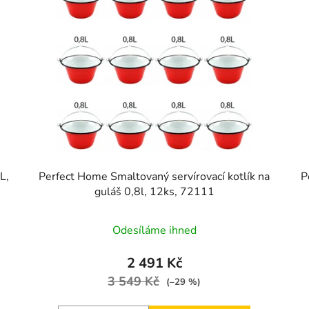
L,
Perfect Home Smaltovaný servírovací kotlík na
P
guláš 0,8l, 12ks, 72111
Odesíláme ihned
2 491 Kč
3 549 Kč
(–29 %)