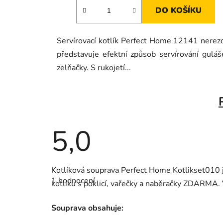
DO KOŠÍKU
Servírovací kotlík Perfect Home 12141 nerez
představuje efektní způsob servírování guláš
zelňačky. S rukojetí...
5,0
Průměrné
Kotlíková souprava Perfect Home Kotlikset010 je
hodnocení
1 hodnocení
produktu
kotlíku s poklicí, vařečky a naběračky ZDARMA. 
je
5,0
z
Souprava obsahuje:
5
hvězdiček.