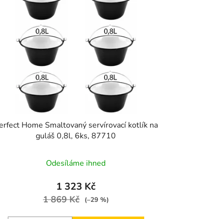
erfect Home Smaltovaný servírovací kotlík na
guláš 0,8l, 6ks, 87710
Odesíláme ihned
1 323 Kč
1 869 Kč
(–29 %)