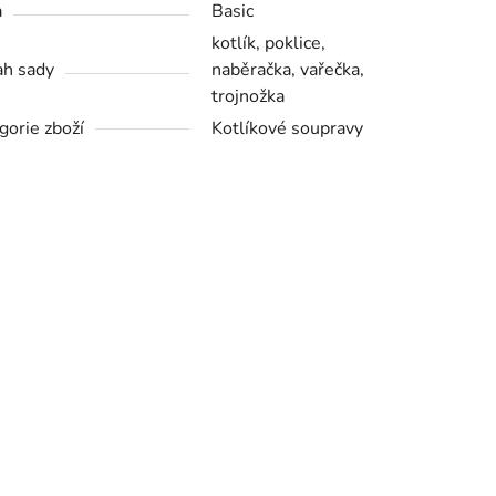
a
Basic
kotlík, poklice,
h sady
naběračka, vařečka,
trojnožka
gorie zboží
Kotlíkové soupravy