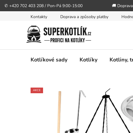
✆ +420 702 403 208 / Pon-Pá 9:00-15:00
🚚 Doprava
Přejít
Kontakty
Doprava a způsoby platby
Hodno
na
obsah
Kotlíkové sady
Kotlíky
Kotliny, 
AKCE