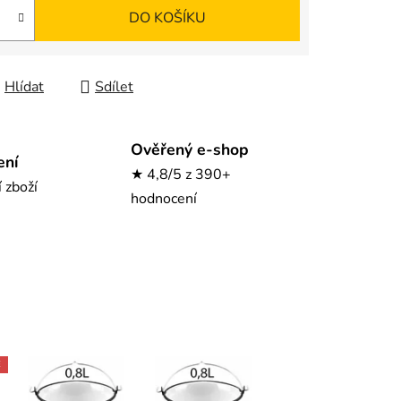
DO KOŠÍKU
Hlídat
Sdílet
Ověřený e-shop
ení
★ 4,8/5 z 390+
í zboží
hodnocení
E