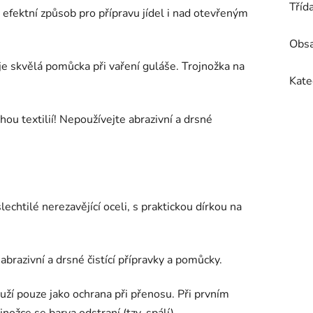
Tříd
e efektní způsob pro přípravu jídel i nad otevřeným
Obsa
 je skvělá pomůcka při vaření guláše. Trojnožka na
Kate
u textilií! Nepoužívejte abrazivní a drsné
lechtilé nerezavějící oceli, s praktickou dírkou na
brazivní a drsné čistící přípravky a pomůcky.
uží pouze jako ochrana při přenosu. Při prvním