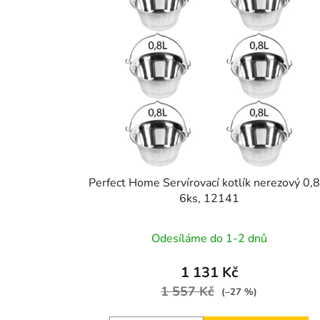
Perfect Home Servírovací kotlík nerezový 0,8
6ks, 12141
Odesíláme do 1-2 dnů
1 131 Kč
1 557 Kč
(–27 %)