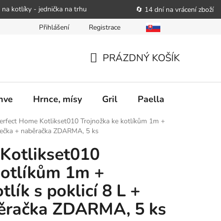
 na kotlíky - jednička na trhu
🔄 14 dní na vrácení zboží
Přihlášení
Registrace
bitele podat obchodníkovi žádost o nápravu
Reklamační řád
PRÁZDNÝ KOŠÍK
NÁKUPNÍ
KOŠÍK
nve
Hrnce, mísy
Gril
Paella
Stolován
erfect Home Kotlikset010 Trojnožka ke kotlíkům 1m +
vařečka + naběračka ZDARMA, 5 ks
Kotlikset010
kotlíkům 1m +
lík s poklicí 8 L +
běračka ZDARMA, 5 ks