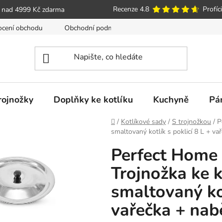
Recenze 4.8
Profíci
 nad 4999 Kč zdarma
cení obchodu
Obchodní podmínky
Poučení o právu spotře
trojnožky
Doplňky ke kotlíku
Kuchyně
Pá
Domů
/
Kotlíkové sady
/
S trojnožkou
/
P
smaltovaný kotlík s poklicí 8 L + 
Perfect Home 
Trojnožka ke 
smaltovaný kot
vařečka + na