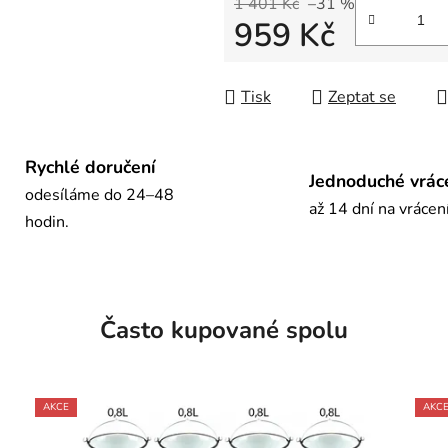
1 401 Kč
–31 %
959 Kč
Měrná cena:
Tisk
Zeptat se
Rychlé doručení
Jednoduché vrác
odesíláme do 24–48
až 14 dní na vrácen
hodin.
Často kupované spolu
AKCE
AKC