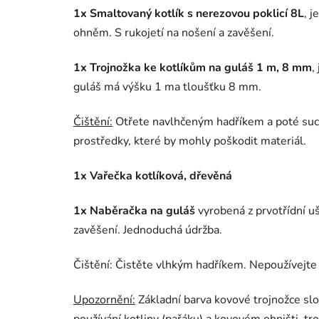
1x Smaltovaný kotlík s nerezovou poklicí 8L
, j
ohněm. S rukojetí na nošení a zavěšení.
1x Trojnožka ke kotlíkům na guláš 1 m, 8 mm
,
guláš má výšku 1 ma tloušťku 8 mm.
Čištění:
Otřete navlhčeným hadříkem a poté sucho
prostředky, které by mohly poškodit materiál.
1x Vařečka kotlíková, dřevěná
1x Naběračka na guláš
vyrobená z prvotřídní uš
zavěšení. Jednoduchá údržba.
Čištění: Čistěte vlhkým hadříkem. Nepoužívejte a
Upozornění:
Základní barva kovové trojnožce slo