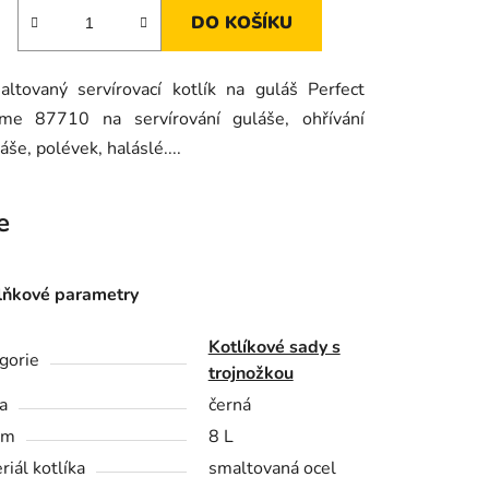
DO KOŠÍKU
ltovaný servírovací kotlík na guláš Perfect
me 87710 na servírování guláše, ohřívání
áše, polévek, haláslé....
e
ňkové parametry
Kotlíkové sady s
gorie
trojnožkou
a
černá
em
8 L
riál kotlíka
smaltovaná ocel