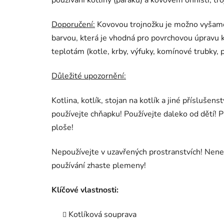
používání kotliny (pařáku) a kovovém ohništi, troj
Doporučení:
Kovovou trojnožku je možno vyšamo
barvou, která je vhodná pro povrchovou úpravu 
teplotám (kotle, krby, výfuky, komínové trubky, p
Důležité upozornění:
Kotlina, kotlík, stojan na kotlík a jiné příslušen
používejte chňapku! Používejte daleko od dětí! P
ploše!
Nepoužívejte v uzavřených prostranstvích! Nene
používání zhaste plemeny!
Klíčové vlastnosti:
Kotlíková souprava