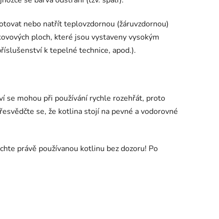
nožce se barva odstraní (tzv. spálí).
tovat nebo natřít teplovzdornou (žáruvzdornou)
kovových ploch, které jsou vystaveny vysokým
říslušenství k tepelné technice, apod.).
ství se mohou při používání rychle rozehřát, proto
řesvědčte se, že kotlina stojí na pevné a vodorovné
chte právě používanou kotlinu bez dozoru! Po