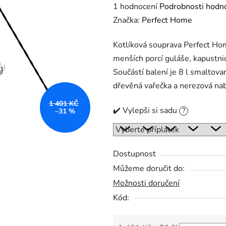
Průměrné
1 hodnocení
Podrobnosti hodn
hodnocení
Značka:
Perfect Home
produktu
Kotlíková souprava Perfect Ho
je
menších porcí guláše, kapustn
5,0
Součástí balení je 8 l smaltovan
z
dřevěná vařečka a nerezová n
5
hvězdiček.
1 401 KČ
✔️ Vylepši si sadu
?
–31 %
Dostupnost
Můžeme doručit do:
Možnosti doručení
Kód: