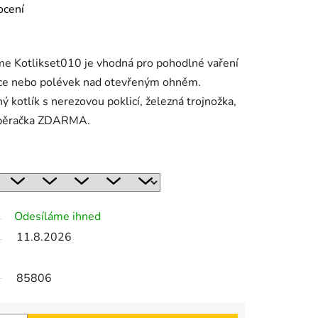
ocení
me Kotlikset010 je vhodná pro pohodlné vaření
ice nebo polévek nad otevřeným ohněm.
ý kotlík s nerezovou poklicí, železná trojnožka,
aběračka ZDARMA.
Odesíláme ihned
11.8.2026
85806