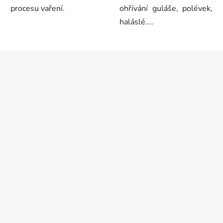
procesu vaření.
ohřívání guláše, polévek,
haláslé....
Z
á
p
a
t
í