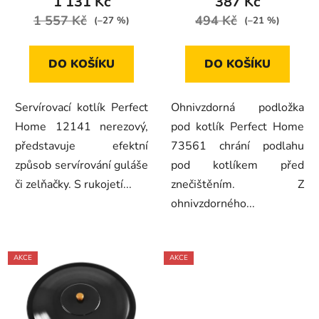
1 131 Kč
387 Kč
1 557 Kč
494 Kč
(–27 %)
(–21 %)
DO KOŠÍKU
DO KOŠÍKU
Servírovací kotlík Perfect
Ohnivzdorná podložka
Home 12141 nerezový,
pod kotlík Perfect Home
představuje efektní
73561 chrání podlahu
způsob servírování guláše
pod kotlíkem před
či zelňačky. S rukojetí...
znečištěním. Z
ohnivzdorného...
AKCE
AKCE