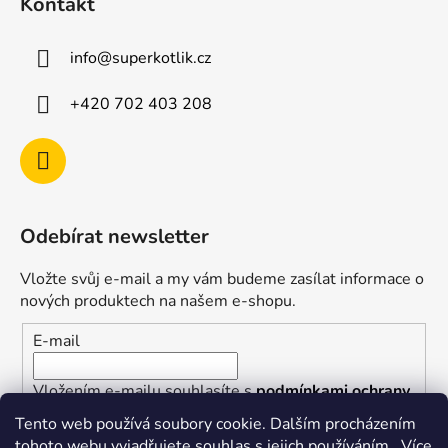
Kontakt
info
@
superkotlik.cz
+420 702 403 208
Odebírat newsletter
Vložte svůj e-mail a my vám budeme zasílat informace o
nových produktech na našem e-shopu.
E-mail
Vložením e-mailu souhlasíte s
podmínkami ochrany
osobních údajů
Tento web používá soubory cookie. Dalším procházením
tohoto webu vyjadřujete souhlas s jejich používáním.. Více