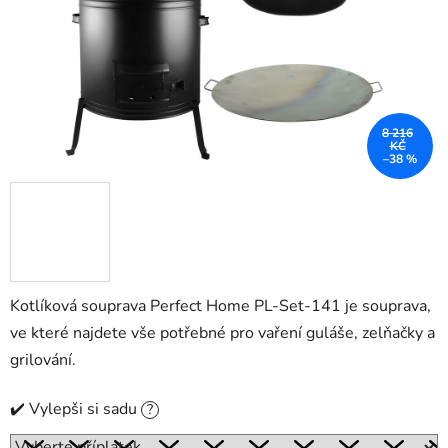
8 216
KČ
–38 %
Kotlíková souprava Perfect Home PL-Set-141 je souprava,
ve které najdete vše potřebné pro vaření guláše, zelňačky a
grilování.
✔️ Vylepši si sadu
?