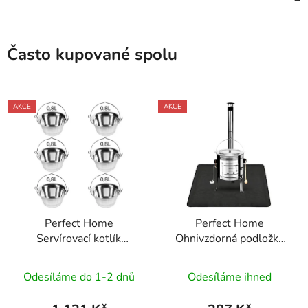
Často kupované spolu
AKCE
AKCE
Perfect Home
Perfect Home
Servírovací kotlík
Ohnivzdorná podložka
nerezový 0,8L, 6ks,
pod kotlík 122x76cm,
12141
černá, 73561
Odesíláme do 1-2 dnů
Odesíláme ihned