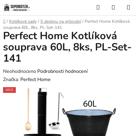
Přejít
Hledat
NÁKUP
na
KOŠÍK
obsah
Domů
/
Kotlíkové sady
/
S deskou na grilování
/
Perfect Home Kotlíková
souprava 60L, 8ks, PL-Set-141
Perfect Home Kotlíková
souprava 60L, 8ks, PL-Set-
141
Průměrné
Neohodnoceno
Podrobnosti hodnocení
hodnocení
Značka:
Perfect Home
produktu
AKCE
je
0,0
z
5
hvězdiček.