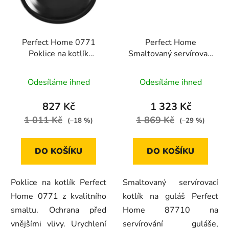
Perfect Home 0771
Perfect Home
Poklice na kotlík
Smaltovaný servírovací
smaltovaná, 58cm
kotlík na guláš 0,8l, 6ks,
Průměrné
87710
Odesíláme ihned
Odesíláme ihned
hodnocení
produktu
827 Kč
1 323 Kč
je
1 011 Kč
1 869 Kč
(–18 %)
(–29 %)
4,0
z
DO KOŠÍKU
DO KOŠÍKU
5
hvězdiček.
Poklice na kotlík Perfect
Smaltovaný servírovací
Home 0771 z kvalitního
kotlík na guláš Perfect
smaltu. Ochrana před
Home 87710 na
vnějšími vlivy. Urychlení
servírování guláše,