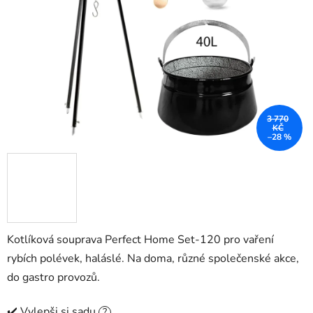
hvězdiček.
3 770
KČ
–28 %
Kotlíková souprava Perfect Home Set-120 pro vaření
rybích polévek, haláslé. Na doma, různé společenské akce,
do gastro provozů.
✔️ Vylepši si sadu
?