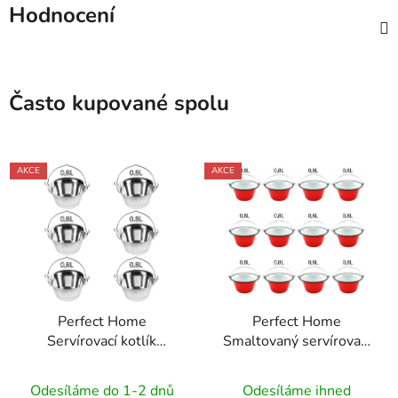
Hodnocení
Často kupované spolu
AKCE
AKCE
Perfect Home
Perfect Home
Servírovací kotlík
Smaltovaný servírovací
nerezový 0,8L, 6ks,
kotlík na guláš 0,8l,
12141
12ks, 72111
Odesíláme do 1-2 dnů
Odesíláme ihned