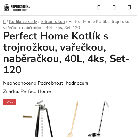
Přejít
Hledat
NÁKUP
na
KOŠÍK
obsah
Domů
/
Kotlíkové sady
/
S trojnožkou
/
Perfect Home Kotlík s trojnožkou,
vařečkou, naběračkou, 40L, 4ks, Set-120
Perfect Home Kotlík s
trojnožkou, vařečkou,
naběračkou, 40L, 4ks, Set-
120
Průměrné
Neohodnoceno
Podrobnosti hodnocení
hodnocení
Značka:
Perfect Home
produktu
AKCE
je
0,0
z
5