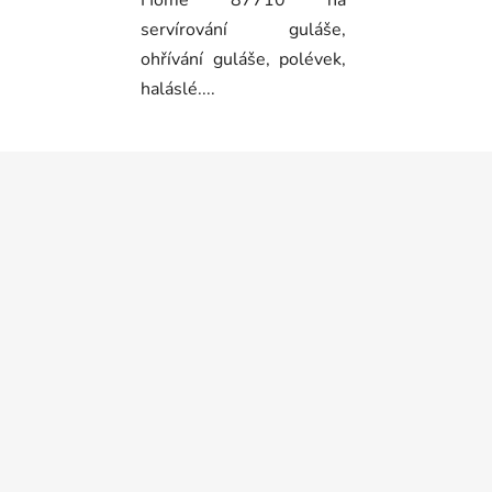
Home 87710 na
servírování guláše,
ohřívání guláše, polévek,
haláslé....
Z
á
p
a
t
í