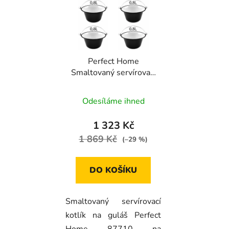
Perfect Home
Smaltovaný servírovací
kotlík na guláš 0,8l, 6ks,
87710
Odesíláme ihned
1 323 Kč
1 869 Kč
(–29 %)
DO KOŠÍKU
Smaltovaný servírovací
kotlík na guláš Perfect