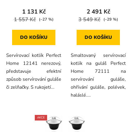
1 131 Kč
2 491 Kč
1 557 Kč
3 549 Kč
(–27 %)
(–29 %)
DO KOŠÍKU
DO KOŠÍKU
Servírovací kotlík Perfect
Smaltovaný servírovací
Home 12141 nerezový,
kotlík na guláš Perfect
představuje efektní
Home 72111 na
způsob servírování guláše
servírování guláše,
či zelňačky. S rukojetí...
ohřívání guláše, polévek,
haláslé....
AKCE