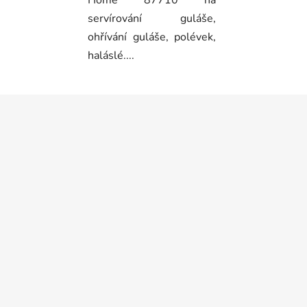
Home 87710 na
servírování guláše,
ohřívání guláše, polévek,
haláslé....
Z
á
p
a
t
í