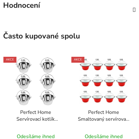
Hodnocení
Často kupované spolu
AKCE
AKCE
Perfect Home
Perfect Home
Servírovací kotlík
Smaltovaný servírovací
nerezový 0,8L, 6ks,
kotlík na guláš 0,8l,
12141
12ks, 72111
Odesíláme ihned
Odesíláme ihned