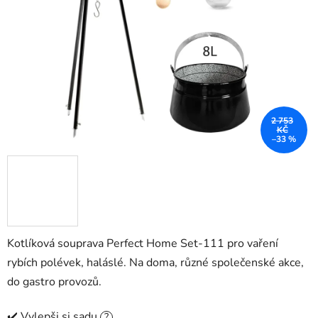
hvězdiček.
2 753
KČ
–33 %
Kotlíková souprava Perfect Home Set-111 pro vaření
rybích polévek, haláslé. Na doma, různé společenské akce,
do gastro provozů.
✔️ Vylepši si sadu
?