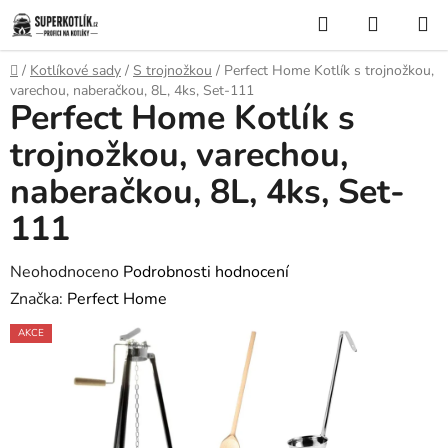
Přejít
Hledat
NÁKUP
na
KOŠÍK
obsah
Domů
/
Kotlíkové sady
/
S trojnožkou
/
Perfect Home Kotlík s trojnožkou,
varechou, naberačkou, 8L, 4ks, Set-111
Perfect Home Kotlík s
trojnožkou, varechou,
naberačkou, 8L, 4ks, Set-
111
Průměrné
Neohodnoceno
Podrobnosti hodnocení
hodnocení
Značka:
Perfect Home
produktu
AKCE
je
0,0
z
5