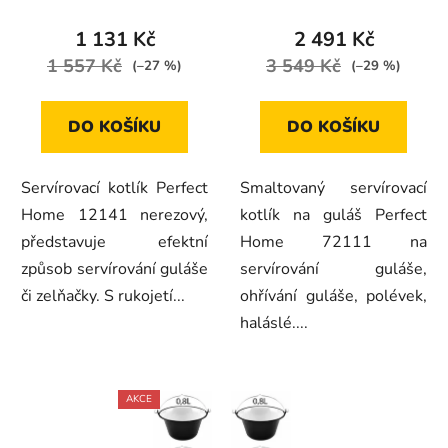
1 131 Kč
2 491 Kč
1 557 Kč
3 549 Kč
(–27 %)
(–29 %)
DO KOŠÍKU
DO KOŠÍKU
Servírovací kotlík Perfect
Smaltovaný servírovací
Home 12141 nerezový,
kotlík na guláš Perfect
představuje efektní
Home 72111 na
způsob servírování guláše
servírování guláše,
či zelňačky. S rukojetí...
ohřívání guláše, polévek,
haláslé....
AKCE