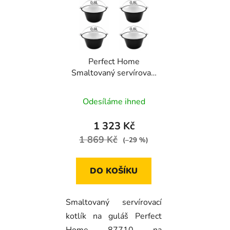
Perfect Home
Smaltovaný servírovací
kotlík na guláš 0,8l, 6ks,
87710
Odesíláme ihned
1 323 Kč
1 869 Kč
(–29 %)
DO KOŠÍKU
Smaltovaný servírovací
kotlík na guláš Perfect