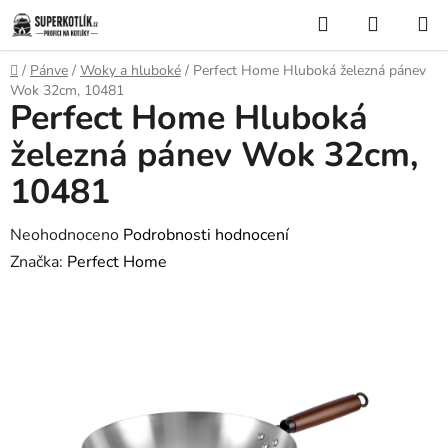
Přejít
Hledat
NÁKUP
na
KOŠÍK
obsah
Domů
/
Pánve
/
Woky a hluboké
/
Perfect Home Hluboká železná pánev
Wok 32cm, 10481
Perfect Home Hluboká
železná pánev Wok 32cm,
10481
Průměrné
Neohodnoceno
Podrobnosti hodnocení
hodnocení
Značka:
Perfect Home
produktu
je
0,0
z
5
hvězdiček.