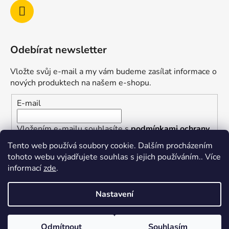
Odebírat newsletter
Vložte svůj e-mail a my vám budeme zasílat informace o
nových produktech na našem e-shopu.
E-mail
Vložením e-mailu souhlasíte s
podmínkami ochrany
osobních údajů
Tento web používá soubory cookie. Dalším procházením
tohoto webu vyjadřujete souhlas s jejich používáním.. Více
PŘIHLÁSIT SE
informací
zde
.
Nastavení
Vytvořil Shoptet
Odmítnout
Souhlasím