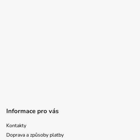
á
p
a
t
í
Informace pro vás
Kontakty
Doprava a způsoby platby