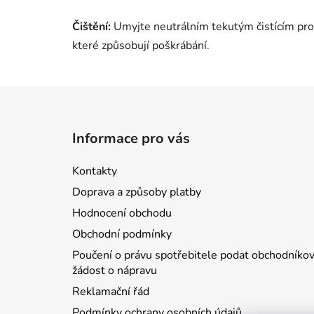
Čištění:
Umyjte neutrálním tekutým čistícím pros
které způsobují poškrábání.
Z
á
Informace pro vás
p
a
Kontakty
t
Doprava a způsoby platby
í
Hodnocení obchodu
Obchodní podmínky
Poučení o právu spotřebitele podat obchodníkov
žádost o nápravu
Reklamační řád
Podmínky ochrany osobních údajů