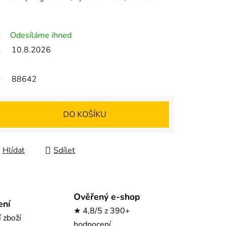
Odesíláme ihned
10.8.2026
88642
DO KOŠÍKU
Hlídat
Sdílet
Ověřený e-shop
ení
★ 4,8/5 z 390+
í zboží
hodnocení