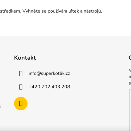
tředkem. Vyhněte se používání látek a nástrojů,
Kontakt
V
info
@
superkotlik.cz
+420 702 403 208
i