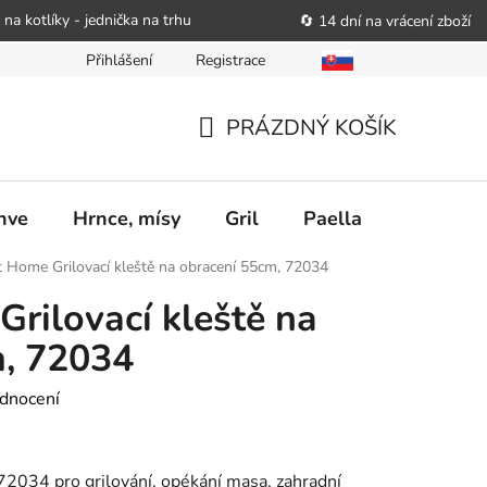
 na kotlíky - jednička na trhu
🔄 14 dní na vrácení zboží
Přihlášení
Registrace
bitele podat obchodníkovi žádost o nápravu
Reklamační řád
PRÁZDNÝ KOŠÍK
NÁKUPNÍ
KOŠÍK
nve
Hrnce, mísy
Gril
Paella
Stolován
t Home Grilovací kleště na obracení 55cm, 72034
Grilovací kleště na
m, 72034
dnocení
72034 pro grilování, opékání masa, zahradní