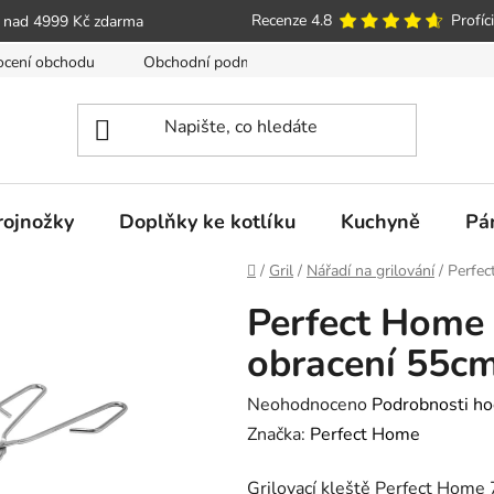
Recenze 4.8
Profíci
 nad 4999 Kč zdarma
cení obchodu
Obchodní podmínky
Poučení o právu spotře
trojnožky
Doplňky ke kotlíku
Kuchyně
Pá
Domů
/
Gril
/
Nářadí na grilování
/
Perfec
Perfect Home 
obracení 55c
Průměrné
Neohodnoceno
Podrobnosti ho
hodnocení
Značka:
Perfect Home
produktu
Grilovací kleště Perfect Home 
je