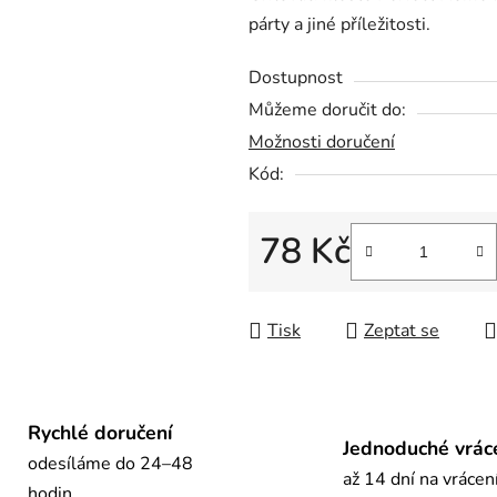
párty a jiné příležitosti.
0,0
z
Dostupnost
5
Můžeme doručit do:
hvězdiček.
Možnosti doručení
Kód:
78 Kč
Měrná cena:
Tisk
Zeptat se
Rychlé doručení
Jednoduché vrác
odesíláme do 24–48
až 14 dní na vrácen
hodin.