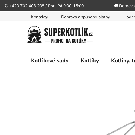
✆ +420 702 403 208 / Pon-Pá 9:00-15:00
🚚 Doprava
Přejít
Kontakty
Doprava a způsoby platby
Hodno
na
obsah
Kotlíkové sady
Kotlíky
Kotliny, 