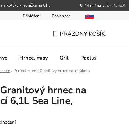
 na kotlíky - jednička na trhu
🔄 14 dní na vrácení zboží
Přihlášení
Registrace
bitele podat obchodníkovi žádost o nápravu
Reklamační řád
PRÁZDNÝ KOŠÍK
NÁKUPNÍ
KOŠÍK
nve
Hrnce, mísy
Gril
Paella
Stolován
rchem
/
Perfect Home Granitový hrnec na indukci s
Granitový hrnec na
cí 6,1L Sea Line,
dnocení