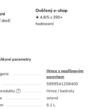
Ověřený e-shop
ení
★ 4,8/5 z 390+
í zboží
hodnocení
ňkové parametry
Hrnce s nepřilnavým
gorie
povrchem
5999541208400
produktu
Hrnce / kastroly
?
a
zelená
em
6.1 L