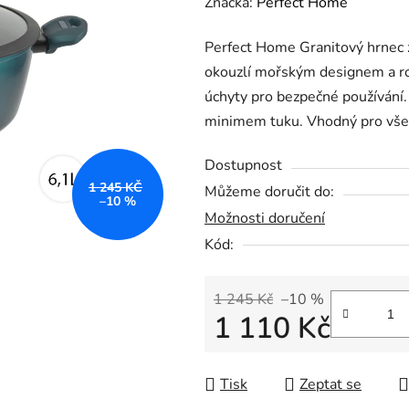
hodnocení
Značka:
Perfect Home
produktu
Perfect Home Granitový hrnec z
je
okouzlí mořským designem a ro
0,0
úchyty pro bezpečné používání.
z
minimem tuku. Vhodný pro všec
5
hvězdiček.
Dostupnost
1 245 KČ
Můžeme doručit do:
–10 %
Možnosti doručení
Kód:
1 245 Kč
–10 %
1 110 Kč
Měrná cena:
Tisk
Zeptat se