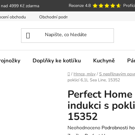
Recenze 4.8
Profíci
 nad 4999 Kč zdarma
cení obchodu
Obchodní podmínky
Poučení o právu spotře
trojnožky
Doplňky ke kotlíku
Kuchyně
Pá
Domů
/
Hrnce, mísy
/
S nepřilnavým pov
poklicí 6,1L Sea Line, 15352
Perfect Home 
indukci s pokli
15352
Průměrné
Neohodnoceno
Podrobnosti ho