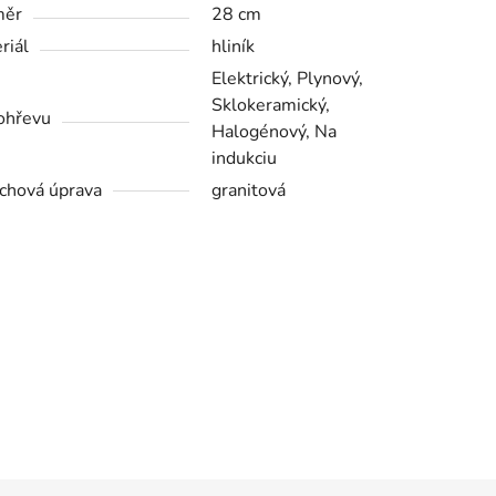
měr
28 cm
riál
hliník
Elektrický, Plynový,
Sklokeramický,
ohřevu
Halogénový, Na
indukciu
chová úprava
granitová