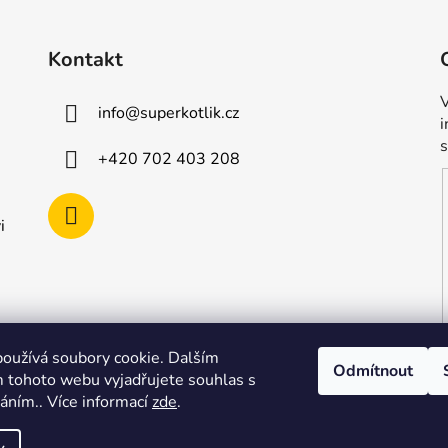
Kontakt
V
info
@
superkotlik.cz
+420 702 403 208
i
oužívá soubory cookie. Dalším
Odmítnout
 tohoto webu vyjadřujete souhlas s
váním.. Více informací
zde
.