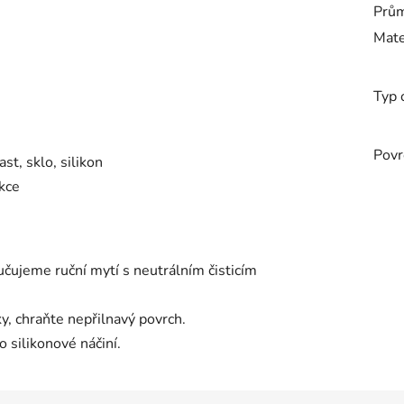
Prů
Mate
Typ 
Povr
st, sklo, silikon
kce
čujeme ruční mytí s neutrálním čisticím
y, chraňte nepřilnavý povrch.
 silikonové náčiní.