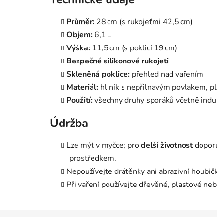
Průměr:
28 cm (s rukojeťmi 42,5 cm)
Objem:
6,1 L
Výška:
11,5 cm (s poklicí 19 cm)
Bezpečné silikonové rukojeti
Skleněná poklice:
přehled nad vařením
Materiál:
hliník s nepřilnavým povlakem, pla
Použití:
všechny druhy sporáků včetně indu
Údržba
Lze mýt v myčce; pro
delší životnost
doporu
prostředkem.
Nepoužívejte drátěnky ani abrazivní houbičk
Při vaření používejte dřevěné, plastové nebo