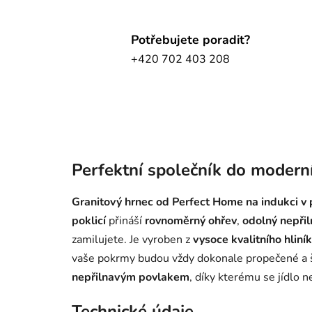
Potřebujete poradit?
+420 702 403 208
Perfektní společník do modern
Granitový hrnec od Perfect Home na indukci v 
poklicí
přináší
rovnoměrný ohřev
,
odolný nepři
zamilujete. Je vyroben z
vysoce kvalitního hliní
vaše pokrmy budou vždy dokonale propečené a š
nepřilnavým povlakem
, díky kterému se jídlo 
Technické údaje