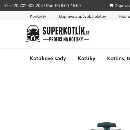
✆ +420 702 403 208 / Pon-Pá 9:00-15:00
🚚 Doprava
Přejít
Kontakty
Doprava a způsoby platby
Hodno
na
obsah
Kotlíkové sady
Kotlíky
Kotliny, 