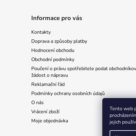
Z
á
Informace pro vás
p
a
Kontakty
t
Doprava a způsoby platby
í
Hodnocení obchodu
Obchodní podmínky
Poučení o právu spotřebitele podat obchodníkov
žádost o nápravu
Reklamační řád
Podmínky ochrany osobních údajů
O nás
Tento web p
Vrácení zboží
procházením
Moje objednávka
jejich použí