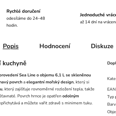
Rychlé doručení
Jednoduché vrác
odesíláme do 24–48
až 14 dní na vrácen
hodin.
Popis
Hodnocení
Diskuze
í kuchyně
Dopl
provedení Sea Line o objemu 6,1 L se skleněnou
Kate
lnavý povrch
a
elegantní mořský design
, který si
ku
, který zajišťuje rovnoměrné rozložení tepla, takže
EAN
ťavnaté. Povrch hrnce je opatřen
odolným
Typ 
nepřichytává a můžete vařit zdravě s minimem tuku.
Barv
Obj