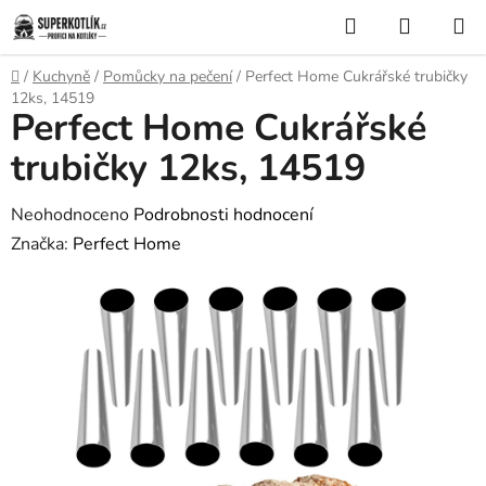
Přejít
Hledat
NÁKUP
na
KOŠÍK
obsah
Domů
/
Kuchyně
/
Pomůcky na pečení
/
Perfect Home Cukrářské trubičky
12ks, 14519
Perfect Home Cukrářské
trubičky 12ks, 14519
Průměrné
Neohodnoceno
Podrobnosti hodnocení
hodnocení
Značka:
Perfect Home
produktu
je
0,0
z
5
hvězdiček.