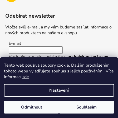
Odebírat newsletter
Vložte svůj e-mail a my vám budeme zasílat informace o
nových produktech na našem e-shopu.
E-mail
Vložením e-mailu souhlasíte s
podmínkami ochrany
osobních údajů
Tento web používá soubory cookie. Dalším procházením
tohoto webu vyjadřujete souhlas s jejich používáním.. Více
PŘIHLÁSIT SE
informací
zde
.
Nastavení
Vytvořil Shoptet
Odmítnout
Souhlasím
Copyright 2026
superkotlik.cz
. Všechna práva
vyhrazena.