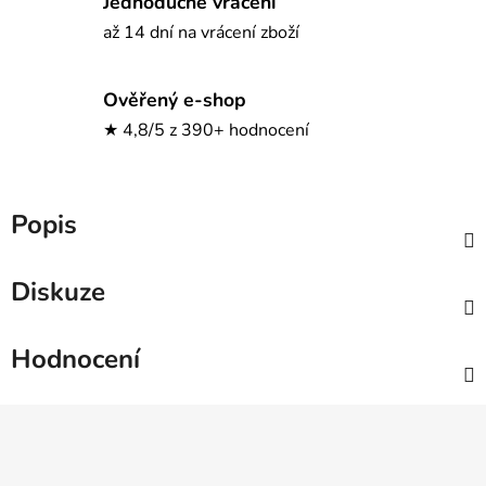
Jednoduché vrácení
až 14 dní na vrácení zboží
Ověřený e-shop
★ 4,8/5 z 390+ hodnocení
Popis
Diskuze
Hodnocení
Z
á
p