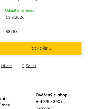
Odesíláme ihned
11.8.2026
88783
DO KOŠÍKU
Hlídat
Sdílet
Ověřený e-shop
ení
★ 4,8/5 z 390+
í zboží
hodnocení