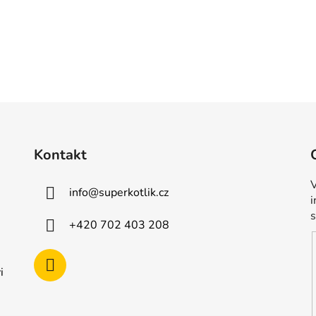
Kontakt
V
info
@
superkotlik.cz
+420 702 403 208
i