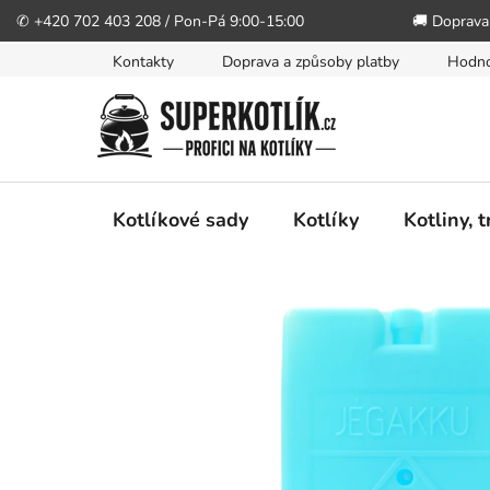
✆ +420 702 403 208 / Pon-Pá 9:00-15:00
🚚 Doprava
Přejít
Kontakty
Doprava a způsoby platby
Hodno
na
obsah
Kotlíkové sady
Kotlíky
Kotliny, 