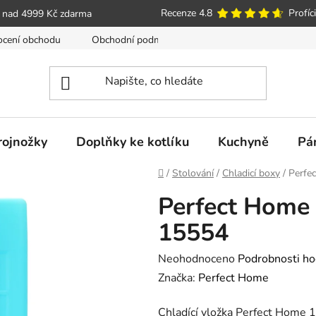
Recenze 4.8
Profíci
 nad 4999 Kč zdarma
cení obchodu
Obchodní podmínky
Poučení o právu spotře
trojnožky
Doplňky ke kotlíku
Kuchyně
Pá
Domů
/
Stolování
/
Chladicí boxy
/
Perfe
Perfect Home 
15554
Průměrné
Neohodnoceno
Podrobnosti ho
hodnocení
Značka:
Perfect Home
produktu
Chladící vložka Perfect Home
je