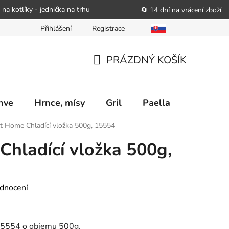
 na kotlíky - jednička na trhu
🔄 14 dní na vrácení zboží
Přihlášení
Registrace
bitele podat obchodníkovi žádost o nápravu
Reklamační řád
PRÁZDNÝ KOŠÍK
NÁKUPNÍ
KOŠÍK
nve
Hrnce, mísy
Gril
Paella
Stolován
ct Home Chladící vložka 500g, 15554
Chladící vložka 500g,
dnocení
 15554 o objemu 500g.