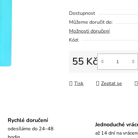
0,0
Dostupnost
z
Můžeme doručit do:
5
Možnosti doručení
hvězdiček.
Kód:
55 Kč
Měrná cena:
Tisk
Zeptat se
Rychlé doručení
Jednoduché vrác
odesíláme do 24–48
až 14 dní na vrácen
hodin.