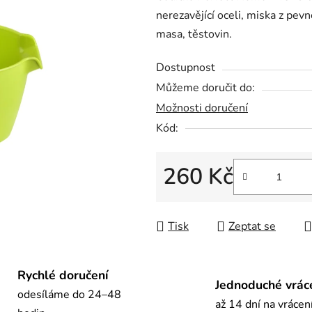
nerezavějící oceli, miska z pevn
0,0
masa, těstovin.
z
5
Dostupnost
hvězdiček.
Můžeme doručit do:
Možnosti doručení
Kód:
260 Kč
Měrná cena:
Tisk
Zeptat se
Rychlé doručení
Jednoduché vrác
odesíláme do 24–48
až 14 dní na vrácen