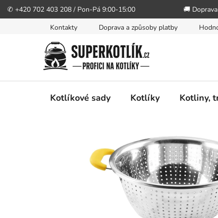
✆ +420 702 403 208 / Pon-Pá 9:00-15:00
🚚 Doprava
Přejít
Kontakty
Doprava a způsoby platby
Hodno
na
obsah
Kotlíkové sady
Kotlíky
Kotliny, 