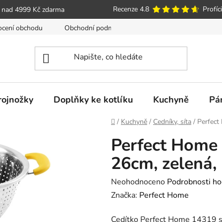
Recenze 4.8
Profíci
 nad 4999 Kč zdarma
cení obchodu
Obchodní podmínky
Poučení o právu spotře
trojnožky
Doplňky ke kotlíku
Kuchyně
Pá
Domů
/
Kuchyně
/
Cedníky, síta
/
Perfect
Perfect Home 
26cm, zelená,
Průměrné
Neohodnoceno
Podrobnosti ho
hodnocení
Značka:
Perfect Home
produktu
Cedítko Perfect Home 14319 s 
je