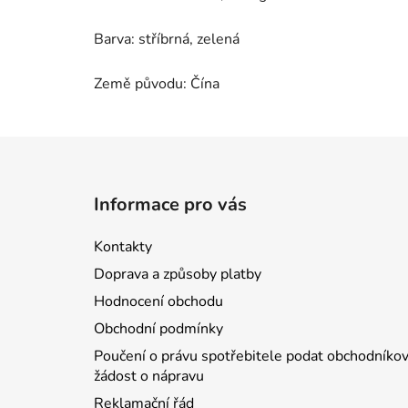
Barva: stříbrná, zelená
Země původu: Čína
Z
á
Informace pro vás
p
a
Kontakty
t
Doprava a způsoby platby
í
Hodnocení obchodu
Obchodní podmínky
Poučení o právu spotřebitele podat obchodníkov
žádost o nápravu
Reklamační řád