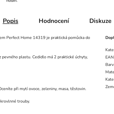
hodin.
Popis
Hodnocení
Diskuze
tkem Perfect Home 14319 je praktická pomůcka do
Dopl
Kate
 z pevného plastu. Cedidlo má 2 praktické úchyty,
EAN
Barv
Mate
Kate
Zem
ceníte při mytí ovoce, zeleniny, masa, těstovin.
krovlnné trouby.