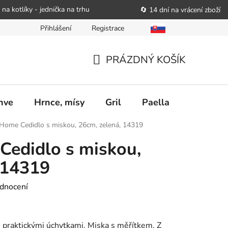
 na kotlíky - jednička na trhu
🔄 14 dní na vrácení zboží
Přihlášení
Registrace
bitele podat obchodníkovi žádost o nápravu
Reklamační řád
PRÁZDNÝ KOŠÍK
NÁKUPNÍ
KOŠÍK
nve
Hrnce, mísy
Gril
Paella
Stolován
 Home Cedidlo s miskou, 26cm, zelená, 14319
Cedidlo s miskou,
 14319
dnocení
praktickými úchytkami. Miska s měřítkem. Z