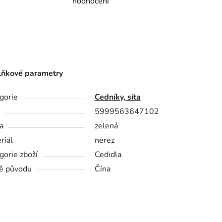
hodnocení
ňkové parametry
gorie
Cedníky, síta
5999563647102
a
zelená
riál
nerez
gorie zboží
Cedidla
ě původu
Čína