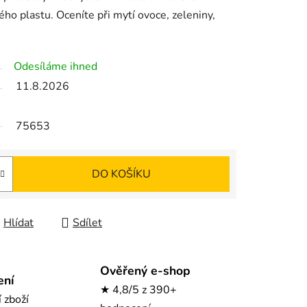
ého plastu. Oceníte při mytí ovoce, zeleniny,
Odesíláme ihned
11.8.2026
75653
DO KOŠÍKU
Hlídat
Sdílet
Ověřený e-shop
ení
★ 4,8/5 z 390+
í zboží