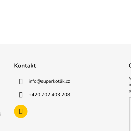
Kontakt
V
info
@
superkotlik.cz
+420 702 403 208
i