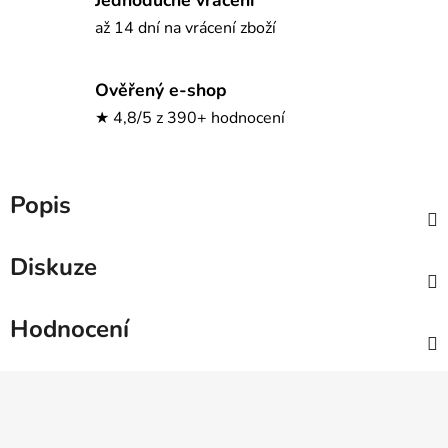
až 14 dní na vrácení zboží
Ověřený e-shop
★ 4,8/5 z 390+ hodnocení
Popis
Diskuze
Hodnocení
Z
á
p