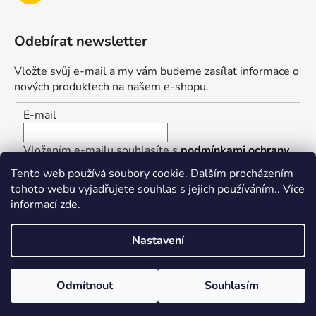
Odebírat newsletter
Vložte svůj e-mail a my vám budeme zasílat informace o
nových produktech na našem e-shopu.
E-mail
Vložením e-mailu souhlasíte s
podmínkami ochrany
osobních údajů
Tento web používá soubory cookie. Dalším procházením
tohoto webu vyjadřujete souhlas s jejich používáním.. Více
PŘIHLÁSIT SE
informací
zde
.
Nastavení
Vytvořil Shoptet
Odmítnout
Souhlasím
Copyright 2026
superkotlik.cz
. Všechna práva
vyhrazena.