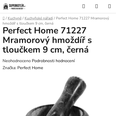
Přejít
Hledat
NÁKUP
na
KOŠÍK
obsah
Domů
/
Kuchyně
/
Kuchyňské nářadí
/
Perfect Home 71227 Mramorový
hmoždíř s tloučkem 9 cm, černá
Perfect Home 71227
Mramorový hmoždíř s
tloučkem 9 cm, černá
Průměrné
Neohodnoceno
Podrobnosti hodnocení
hodnocení
Značka:
Perfect Home
produktu
je
0,0
z
5
hvězdiček.