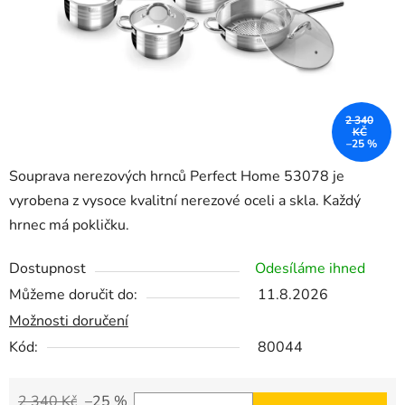
2 340
KČ
–25 %
Souprava nerezových hrnců Perfect Home 53078 je
vyrobena z vysoce kvalitní nerezové oceli a skla. Každý
hrnec má pokličku.
Dostupnost
Odesíláme ihned
Můžeme doručit do:
11.8.2026
Možnosti doručení
Kód:
80044
2 340 Kč
–25 %