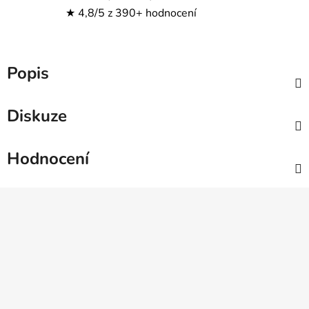
★ 4,8/5 z 390+ hodnocení
Popis
Diskuze
Hodnocení
Z
á
p
a
t
í