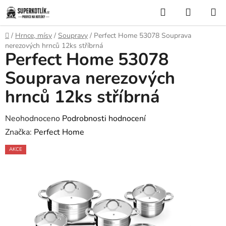
Přejít
Hledat
NÁKUP
na
KOŠÍK
obsah
Domů
/
Hrnce, mísy
/
Soupravy
/
Perfect Home 53078 Souprava
nerezových hrnců 12ks stříbrná
Perfect Home 53078
Souprava nerezových
hrnců 12ks stříbrná
Průměrné
Neohodnoceno
Podrobnosti hodnocení
hodnocení
Značka:
Perfect Home
produktu
AKCE
je
0,0
z
5
hvězdiček.