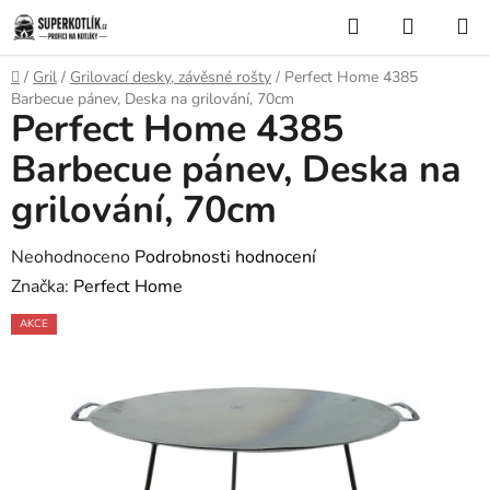
Přejít
Hledat
NÁKUP
na
KOŠÍK
obsah
Domů
/
Gril
/
Grilovací desky, závěsné rošty
/
Perfect Home 4385
Barbecue pánev, Deska na grilování, 70cm
Perfect Home 4385
Barbecue pánev, Deska na
grilování, 70cm
Průměrné
Neohodnoceno
Podrobnosti hodnocení
hodnocení
Značka:
Perfect Home
produktu
AKCE
je
0,0
z
5
hvězdiček.