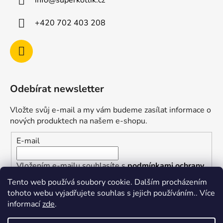
info
@
superkotlik.cz
+420 702 403 208
Odebírat newsletter
Vložte svůj e-mail a my vám budeme zasílat informace o
nových produktech na našem e-shopu.
E-mail
Vložením e-mailu souhlasíte s
podmínkami ochrany
osobních údajů
Tento web používá soubory cookie. Dalším procházením
tohoto webu vyjadřujete souhlas s jejich používáním.. Více
PŘIHLÁSIT SE
informací
zde
.