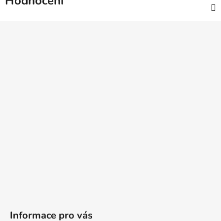
Hodnocení
Z
á
p
a
t
í
Informace pro vás