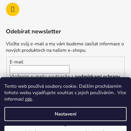
Odebírat newsletter
Vložte svůj e-mail a my vám budeme zasílat informace o
nových produktech na našem e-shopu.
E-mail
Vložením e-mailu souhlasíte s
podmínkami ochrany
osobních údajů
Tento web používá soubory cookie. Dalším procházením
tohoto webu vyjadřujete souhlas s jejich používáním.. Více
PŘIHLÁSIT SE
informací
zde
.
Nastavení
Vytvořil Shoptet