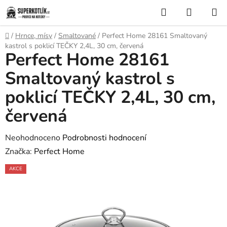
Přejít
Hledat
NÁKUP
na
KOŠÍK
obsah
Domů
/
Hrnce, mísy
/
Smaltované
/
Perfect Home 28161 Smaltovaný
kastrol s poklicí TEČKY 2,4L, 30 cm, červená
Perfect Home 28161
Smaltovaný kastrol s
poklicí TEČKY 2,4L, 30 cm,
červená
Průměrné
Neohodnoceno
Podrobnosti hodnocení
hodnocení
Značka:
Perfect Home
produktu
AKCE
je
0,0
z
5