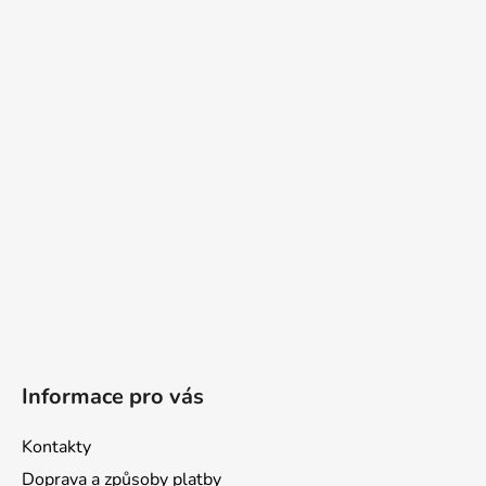
á
p
a
t
í
Informace pro vás
Kontakty
Doprava a způsoby platby