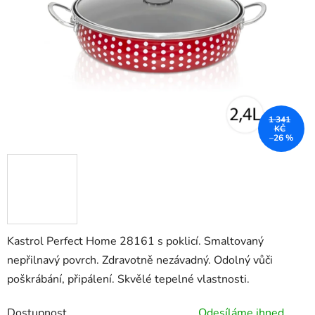
hvězdiček.
1 341
KČ
–26 %
Kastrol Perfect Home 28161 s poklicí. Smaltovaný
nepřilnavý povrch. Zdravotně nezávadný. Odolný vůči
poškrábání, připálení. Skvělé tepelné vlastnosti.
Dostupnost
Odesíláme ihned