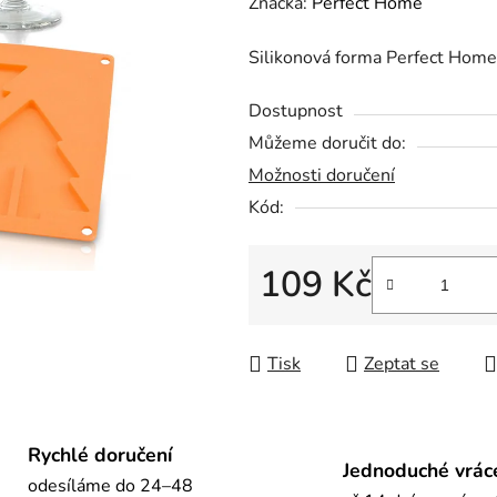
hodnocení
Značka:
Perfect Home
produktu
Silikonová forma Perfect Home 
je
0,0
Dostupnost
z
Můžeme doručit do:
5
Možnosti doručení
hvězdiček.
Kód:
109 Kč
Měrná cena:
Tisk
Zeptat se
Rychlé doručení
Jednoduché vrác
odesíláme do 24–48