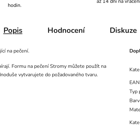
až 14 dní na vrácen
hodin.
Popis
Hodnocení
Diskuze
cí na pečení.
Dopl
írají. Formu na pečení Stromy můžete použít na
Kate
dnoduše vytvarujete do požadovaného tvaru.
EAN
Typ 
Barv
Mate
Kate