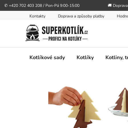
✆ +420 702 403 208 / Pon-Pá 9:00-15:00
🚚 Doprava
Přejít
Kontakty
Doprava a způsoby platby
Hodno
na
obsah
Kotlíkové sady
Kotlíky
Kotliny, 