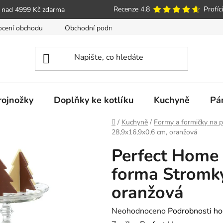
Recenze 4.8
Profíci
 nad 4999 Kč zdarma
cení obchodu
Obchodní podmínky
Poučení o právu spotře
trojnožky
Doplňky ke kotlíku
Kuchyně
Pá
Domů
/
Kuchyně
/
Formy a formičky na p
28,9x16,9x0,6 cm, oranžová
Perfect Home 
forma Stromky
oranžová
Průměrné
Neohodnoceno
Podrobnosti ho