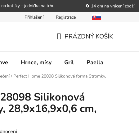
 na kotlíky - jednička na trhu
🔄 14 dní na vrácení zboží
Přihlášení
Registrace
bitele podat obchodníkovi žádost o nápravu
Reklamační řád
PRÁZDNÝ KOŠÍK
NÁKUPNÍ
KOŠÍK
nve
Hrnce, mísy
Gril
Paella
Stolován
ečení
/
Perfect Home 28098 Silikonová forma Stromky,
28098 Silikonová
, 28,9x16,9x0,6 cm,
dnocení