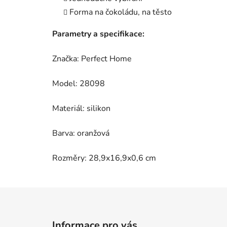
Forma na čokoládu, na těsto
Parametry a specifikace:
Značka: Perfect Home
Model: 28098
Materiál: silikon
Barva: oranžová
Rozměry: 28,9x16,9x0,6 cm
Z
á
Informace pro vás