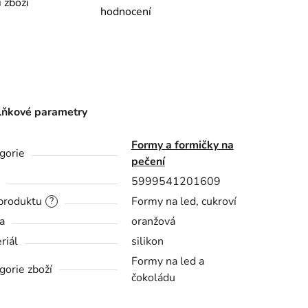
í zboží
hodnocení
ňkové parametry
Formy a formičky na
gorie
pečení
5999541201609
produktu
Formy na led, cukroví
?
a
oranžová
riál
silikon
Formy na led a
gorie zboží
čokoládu