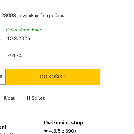
28098 je vynikající na pečení.
Odesíláme ihned
10.8.2026
79174
DO KOŠÍKU
Hlídat
Sdílet
Ověřený e-shop
ení
★ 4,8/5 z 390+