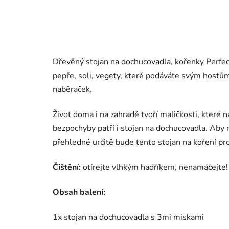
Dřevěný stojan na dochucovadla, kořenky Perf
pepře, soli, vegety, které podáváte svým hostům
naběraček.
Život doma i na zahradě tvoří maličkosti, které n
bezpochyby patří i stojan na dochucovadla. Aby m
přehledné určitě bude tento stojan na koření pro
Čištění:
otírejte vlhkým hadříkem, nenamáčejte!
Obsah balení:
1x stojan na dochucovadla s 3mi miskami