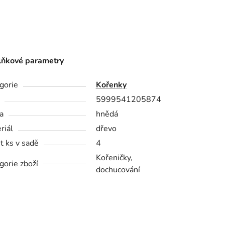
ňkové parametry
gorie
Kořenky
5999541205874
a
hnědá
riál
dřevo
t ks v sadě
4
Kořeničky,
gorie zboží
dochucování