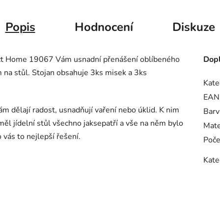
Popis
Hodnocení
Diskuze
ect Home 19067 Vám usnadní přenášení oblíbeného
Dopl
 na stůl. Stojan obsahuje 3ks misek a 3ks
Kate
EAN
ám dělají radost, usnadňují vaření nebo úklid. K nim
Barv
ěl jídelní stůl všechno jaksepatří a vše na něm bylo
Mate
 vás to nejlepší řešení.
Poče
Kate