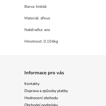
Barva: hnědá
Materiál: dřevo
Naběračka: ano
Hmotnost: 0,104kg
Z
á
Informace pro vás
p
a
Kontakty
t
Doprava a způsoby platby
í
Hodnocení obchodu
Obchodní podmínky