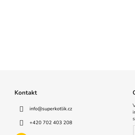
Kontakt
V
info
@
superkotlik.cz
+420 702 403 208