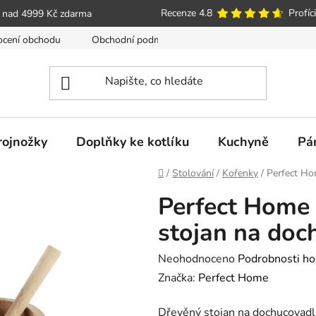
Recenze 4.8
Profíci
 nad 4999 Kč zdarma
cení obchodu
Obchodní podmínky
Poučení o právu spotře
trojnožky
Doplňky ke kotlíku
Kuchyně
Pá
Domů
/
Stolování
/
Kořenky
/
Perfect Ho
Perfect Home
stojan na doc
Průměrné
Neohodnoceno
Podrobnosti ho
hodnocení
Značka:
Perfect Home
produktu
Dřevěný stojan na dochucovad
je