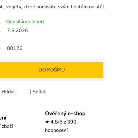
li, vegety, které podáváte svým hostům na stůl.
Odesíláme ihned
7.8.2026
80126
DO KOŠÍKU
Hlídat
Sdílet
Ověřený e-shop
ení
★ 4,8/5 z 390+
í zboží
hodnocení