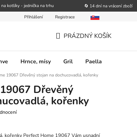
 na kotlíky - jednička na trhu
🔄 14 dní na vrácení zboží
Přihlášení
Registrace
bitele podat obchodníkovi žádost o nápravu
Reklamační řád
PRÁZDNÝ KOŠÍK
NÁKUPNÍ
KOŠÍK
nve
Hrnce, mísy
Gril
Paella
Stolován
me 19067 Dřevěný stojan na dochucovadlá, kořenky
 19067 Dřevěný
hucovadlá, kořenky
dnocení
lá, kořenky Perfect Home 19067 Vám usnadní