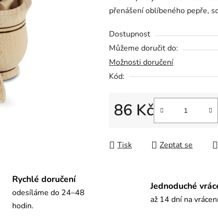
přenášení oblíbeného pepře, so
0,0
z
Dostupnost
5
Můžeme doručit do:
hvězdiček.
Možnosti doručení
Kód:
86 Kč
Měrná cena:
Tisk
Zeptat se
Rychlé doručení
Jednoduché vrác
odesíláme do 24–48
až 14 dní na vrácen
hodin.