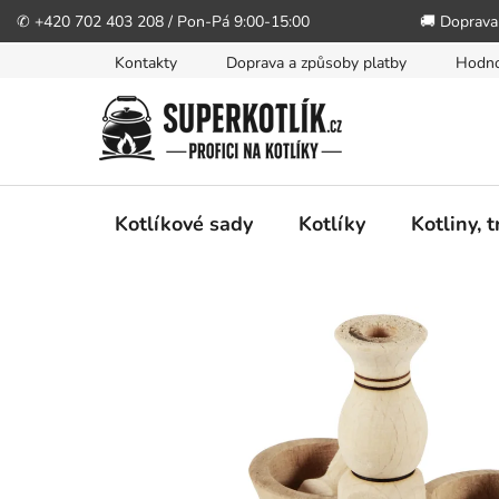
✆ +420 702 403 208 / Pon-Pá 9:00-15:00
🚚 Doprava
Přejít
Kontakty
Doprava a způsoby platby
Hodno
na
obsah
Kotlíkové sady
Kotlíky
Kotliny, 