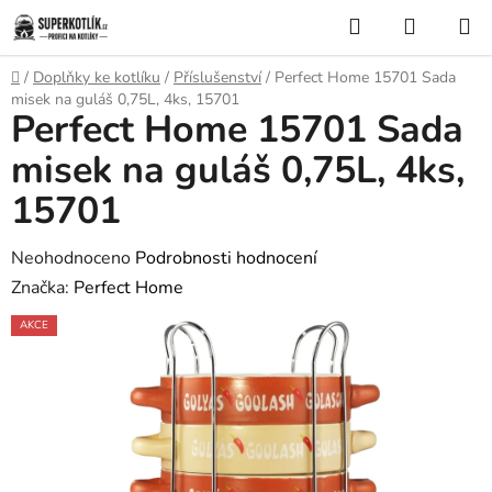
Přejít
Hledat
NÁKUP
na
KOŠÍK
obsah
Domů
/
Doplňky ke kotlíku
/
Příslušenství
/
Perfect Home 15701 Sada
misek na guláš 0,75L, 4ks, 15701
Perfect Home 15701 Sada
misek na guláš 0,75L, 4ks,
15701
Průměrné
Neohodnoceno
Podrobnosti hodnocení
hodnocení
Značka:
Perfect Home
produktu
AKCE
je
0,0
z
5
hvězdiček.