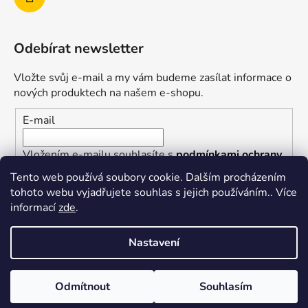
Odebírat newsletter
Vložte svůj e-mail a my vám budeme zasílat informace o
nových produktech na našem e-shopu.
E-mail
Vložením e-mailu souhlasíte s
podmínkami ochrany
osobních údajů
Tento web používá soubory cookie. Dalším procházením
tohoto webu vyjadřujete souhlas s jejich používáním.. Více
PŘIHLÁSIT SE
informací
zde
.
Nastavení
Vytvořil Shoptet
Odmítnout
Souhlasím
Copyright 2026
superkotlik.cz
. Všechna práva
vyhrazena.