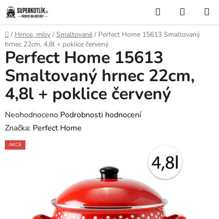
Přejít
Hledat
NÁKUP
na
KOŠÍK
obsah
Domů
/
Hrnce, mísy
/
Smaltované
/
Perfect Home 15613 Smaltovaný
hrnec 22cm, 4,8l + poklice červený
Perfect Home 15613
Smaltovaný hrnec 22cm,
4,8l + poklice červený
Průměrné
Neohodnoceno
Podrobnosti hodnocení
hodnocení
Značka:
Perfect Home
produktu
AKCE
je
0,0
z
5
hvězdiček.