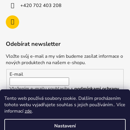
+420 702 403 208
Odebírat newsletter
Vložte svůj e-mail a my vám budeme zasílat informace o
nových produktech na našem e-shopu.
E-mail
Vložením e-mailu souhlasíte s
podmínkami ochrany
osobních údajů
Tento web používá soubory cookie. Dalším procházením
tohoto webu vyjadřujete souhlas s jejich používáním.. Více
PŘIHLÁSIT SE
informací
zde
.
Nastavení