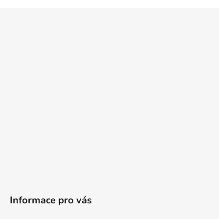
Z
á
p
a
t
í
Informace pro vás