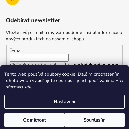
Odebírat newsletter
Vložte svůj e-mail a my vám budeme zasílat informace o
nových produktech na našem e-shopu.
E-mail
Vložením e-mailu souhlasíte s
podmínkami ochrany
osobních údajů
Tento web používá soubory cookie. Dalším procházením
tohoto webu vyjadřujete souhlas s jejich používáním.. Více
PŘIHLÁSIT SE
informací
zde
.
Nastavení
Vytvořil Shoptet
Odmítnout
Souhlasím
Copyright 2026
superkotlik.cz
. Všechna práva
vyhrazena.