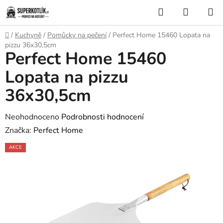
Přejít
Hledat
NÁKUP
na
KOŠÍK
obsah
Domů
/
Kuchyně
/
Pomůcky na pečení
/
Perfect Home 15460 Lopata na
pizzu 36x30,5cm
Perfect Home 15460
Lopata na pizzu
36x30,5cm
Průměrné
Neohodnoceno
Podrobnosti hodnocení
hodnocení
Značka:
Perfect Home
produktu
AKCE
je
0,0
z
5
hvězdiček.