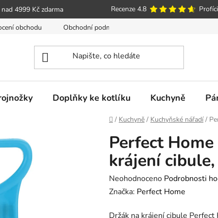
Recenze 4.8
Profíci
 nad 4999 Kč zdarma
cení obchodu
Obchodní podmínky
Poučení o právu spotře
trojnožky
Doplňky ke kotlíku
Kuchyně
Pá
Domů
/
Kuchyně
/
Kuchyňské nářadí
/
Pe
Perfect Home
krájení cibule
Průměrné
Neohodnoceno
Podrobnosti ho
hodnocení
Značka:
Perfect Home
produktu
Držák na krájení cibule Perfect
je