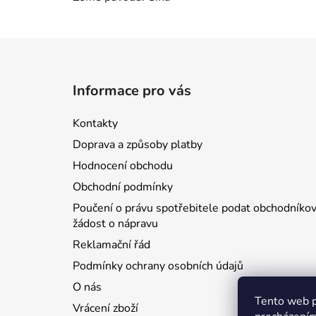
Z
á
Informace pro vás
p
a
Kontakty
t
Doprava a způsoby platby
í
Hodnocení obchodu
Obchodní podmínky
Poučení o právu spotřebitele podat obchodníkov
žádost o nápravu
Reklamační řád
Podmínky ochrany osobních údajů
O nás
Tento web p
Vrácení zboží