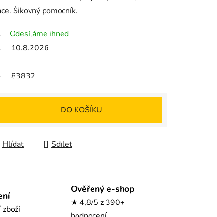
ce. Šikovný pomocník.
Odesíláme ihned
10.8.2026
83832
DO KOŠÍKU
Hlídat
Sdílet
Ověřený e-shop
ení
★ 4,8/5 z 390+
í zboží
hodnocení