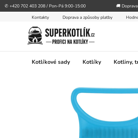
✆ +420 702 403 208 / Pon-Pá 9:00-15:00
🚚 Doprava
Přejít
Kontakty
Doprava a způsoby platby
Hodno
na
obsah
Kotlíkové sady
Kotlíky
Kotliny, 