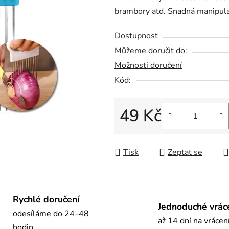
brambory atd. Snadná manipula
0,0
z
Dostupnost
5
Můžeme doručit do:
hvězdiček.
Možnosti doručení
Kód:
49 Kč
Měrná cena:
Tisk
Zeptat se
Rychlé doručení
Jednoduché vrác
odesíláme do 24–48
až 14 dní na vrácen
hodin.