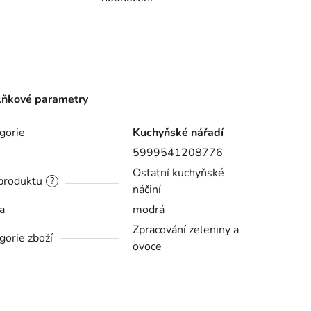
ňkové parametry
gorie
Kuchyňské nářadí
5999541208776
Ostatní kuchyňské
produktu
?
náčiní
a
modrá
Zpracování zeleniny a
gorie zboží
ovoce