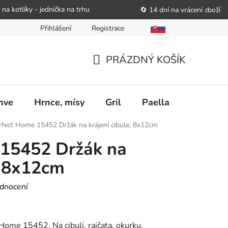
 na kotlíky - jednička na trhu
🔄 14 dní na vrácení zboží
Přihlášení
Registrace
bitele podat obchodníkovi žádost o nápravu
Reklamační řád
PRÁZDNÝ KOŠÍK
NÁKUPNÍ
KOŠÍK
nve
Hrnce, mísy
Gril
Paella
Stolován
rfect Home 15452 Držák na krájení cibule, 8x12cm
 15452 Držák na
, 8x12cm
dnocení
 Home 15452. Na cibuli, rajčata, okurku,