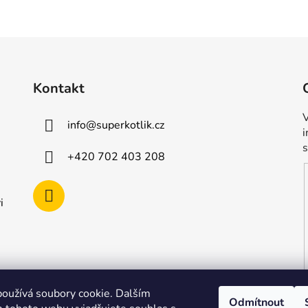
Kontakt
V
info
@
superkotlik.cz
+420 702 403 208
i
oužívá soubory cookie. Dalším
Odmítnout