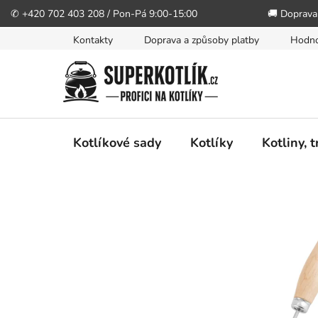
✆ +420 702 403 208 / Pon-Pá 9:00-15:00
🚚 Doprava
Přejít
Kontakty
Doprava a způsoby platby
Hodno
na
obsah
Kotlíkové sady
Kotlíky
Kotliny, 