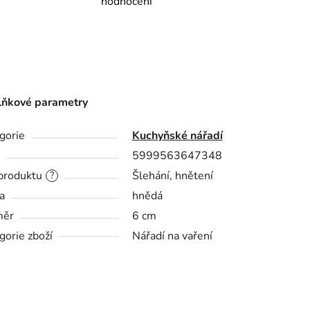
hodnocení
ňkové parametry
gorie
Kuchyňské nářadí
5999563647348
produktu
Šlehání, hnětení
?
a
hnědá
měr
6 cm
gorie zboží
Nářadí na vaření