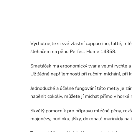
Vychutnejte
si
své vlastní
cappuccino,
latté
,
mlé
šlehačem na
pěnu
Perfect
Home
14358
.
.
Smetáček má ergonomický tvar a velmi rychle a ef
Už žádné nepříjemnosti při ručním míchání, při 
Jednoduché a účelné fungování této metly je zá
napěnit cokoliv, můžete jí míchat přímo v hork
Skvělý pomocník pro přípravu mléčné pěny, rozš
majonézy, pudinku, jíšky, dokonalé marinády na 