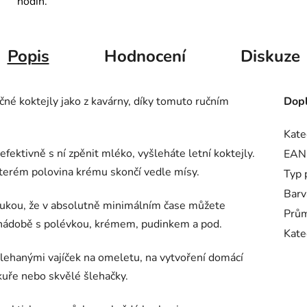
hodin.
Popis
Hodnocení
Diskuze
čné
koktejly
jako
z
kavárny
,
díky
tomuto
ručním
Dopl
Kate
ektivně s ní zpěnit mléko, vyšleháte letní koktejly.
EAN
kterém polovina krému skončí vedle mísy.
Typ 
Barv
rukou, že v absolutně minimálním čase můžete
Prů
é nádobě s polévkou, krémem, pudinkem a pod.
Kate
lehanými vajíček na omeletu, na vytvoření domácí
kuře nebo skvělé šlehačky.