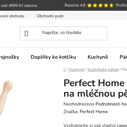
Recenze 4.8
Profíci
 nad 4999 Kč zdarma
cení obchodu
Obchodní podmínky
Poučení o právu spotře
trojnožky
Doplňky ke kotlíku
Kuchyně
Pá
Domů
/
Kuchyně
/
Kuchyňské nářadí
/
Pe
Perfect Home 
na mléčnou p
Průměrné
Neohodnoceno
Podrobnosti ho
hodnocení
Značka:
Perfect Home
produktu
Vychutnejte si své vlastní cappu
je