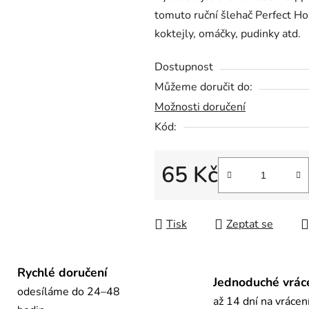
tomuto ruční šlehač Perfect H
0,0
koktejly, omáčky, pudinky atd.
z
5
Dostupnost
hvězdiček.
Můžeme doručit do:
Možnosti doručení
Kód:
65 Kč
Měrná cena:
Tisk
Zeptat se
Rychlé doručení
Jednoduché vrác
odesíláme do 24–48
až 14 dní na vrácen