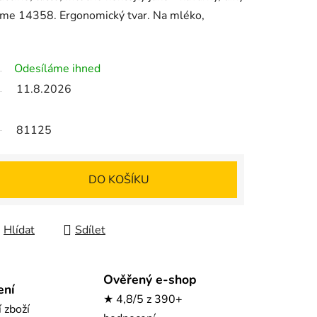
ome 14358. Ergonomický tvar. Na mléko,
Odesíláme ihned
11.8.2026
81125
DO KOŠÍKU
Hlídat
Sdílet
Ověřený e-shop
ení
★ 4,8/5 z 390+
í zboží