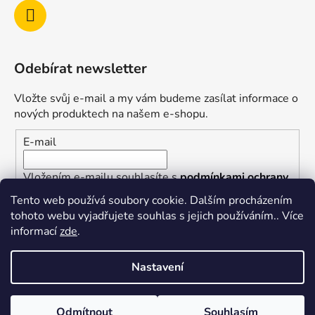
Odebírat newsletter
Vložte svůj e-mail a my vám budeme zasílat informace o
nových produktech na našem e-shopu.
E-mail
Vložením e-mailu souhlasíte s
podmínkami ochrany
osobních údajů
Tento web používá soubory cookie. Dalším procházením
tohoto webu vyjadřujete souhlas s jejich používáním.. Více
PŘIHLÁSIT SE
informací
zde
.
Nastavení
Vytvořil Shoptet
Odmítnout
Souhlasím