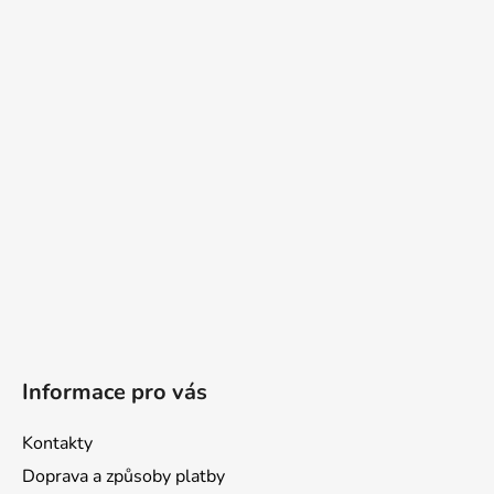
á
p
a
t
í
Informace pro vás
Kontakty
Doprava a způsoby platby