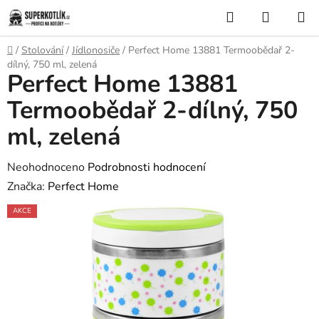
Přejít
Hledat
NÁKUP
na
KOŠÍK
obsah
Domů
/
Stolování
/
Jídlonosiče
/
Perfect Home 13881 Termoobědař 2-
dílný, 750 ml, zelená
Perfect Home 13881
Termoobědař 2-dílný, 750
ml, zelená
Průměrné
Neohodnoceno
Podrobnosti hodnocení
hodnocení
Značka:
Perfect Home
produktu
AKCE
je
0,0
z
5
hvězdiček.