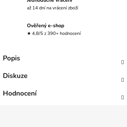
až 14 dní na vrácení zboží
Ověřený e-shop
★ 4,8/5 z 390+ hodnocení
Popis
Diskuze
Hodnocení
Z
á
p