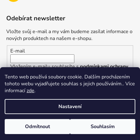
Odebírat newsletter
Vložte svůj e-mail a my vám budeme zasílat informace o
nových produktech na našem e-shopu.
E-mail
Vložením e-mailu souhlasíte s
podmínkami ochrany
osobních údajů
Tento web používá soubory cookie. Dalším procházením
tohoto webu vyjadřujete souhlas s jejich používáním.. Více
PŘIHLÁSIT SE
informací
zde
.
Nastavení
Vytvořil Shoptet
Odmítnout
Souhlasím
Copyright 2026
superkotlik.cz
. Všechna práva
vyhrazena.