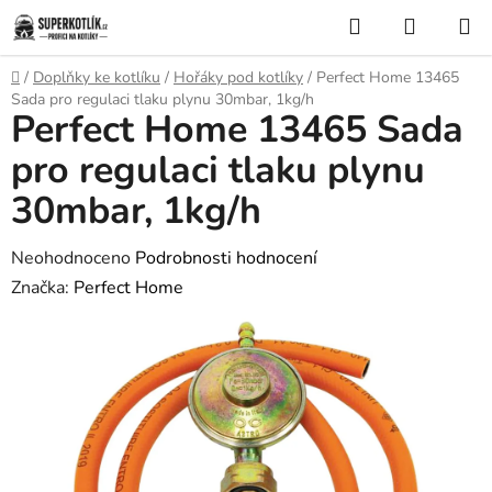
Přejít
Hledat
NÁKUP
na
KOŠÍK
obsah
Domů
/
Doplňky ke kotlíku
/
Hořáky pod kotlíky
/
Perfect Home 13465
Sada pro regulaci tlaku plynu 30mbar, 1kg/h
Perfect Home 13465 Sada
pro regulaci tlaku plynu
30mbar, 1kg/h
Průměrné
Neohodnoceno
Podrobnosti hodnocení
hodnocení
Značka:
Perfect Home
produktu
je
0,0
z
5
hvězdiček.