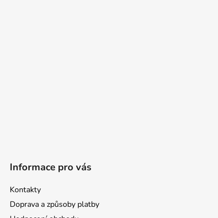
p
a
t
í
Informace pro vás
Kontakty
Doprava a způsoby platby