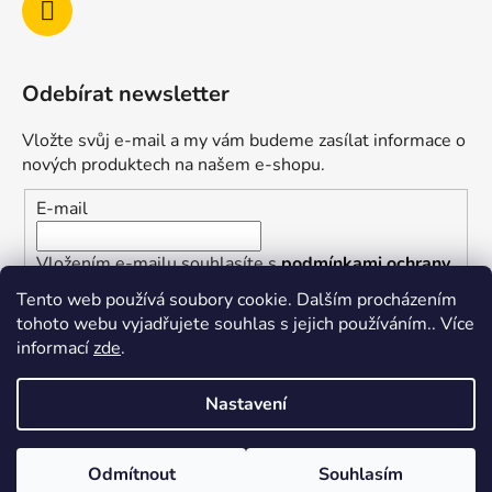
Odebírat newsletter
Vložte svůj e-mail a my vám budeme zasílat informace o
nových produktech na našem e-shopu.
E-mail
Vložením e-mailu souhlasíte s
podmínkami ochrany
osobních údajů
Tento web používá soubory cookie. Dalším procházením
tohoto webu vyjadřujete souhlas s jejich používáním.. Více
PŘIHLÁSIT SE
informací
zde
.
Nastavení
Vytvořil Shoptet
Odmítnout
Souhlasím
Copyright 2026
superkotlik.cz
. Všechna práva