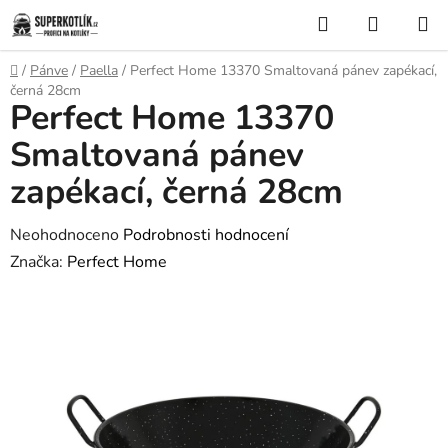
Přejít
Hledat
NÁKUP
na
KOŠÍK
obsah
Domů
/
Pánve
/
Paella
/
Perfect Home 13370 Smaltovaná pánev zapékací,
černá 28cm
Perfect Home 13370
Smaltovaná pánev
zapékací, černá 28cm
Průměrné
Neohodnoceno
Podrobnosti hodnocení
hodnocení
Značka:
Perfect Home
produktu
je
0,0
z
5
hvězdiček.