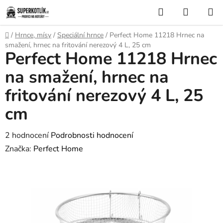
Přejít
Hledat
NÁKUP
na
KOŠÍK
obsah
Domů
/
Hrnce, mísy
/
Speciální hrnce
/
Perfect Home 11218 Hrnec na
smažení, hrnec na fritování nerezový 4 L, 25 cm
Perfect Home 11218 Hrnec
na smažení, hrnec na
fritování nerezový 4 L, 25
cm
Průměrné
2 hodnocení
Podrobnosti hodnocení
hodnocení
Značka:
Perfect Home
produktu
je
5,0
z
5