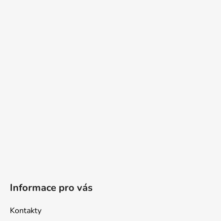
á
p
a
t
í
Informace pro vás
Kontakty