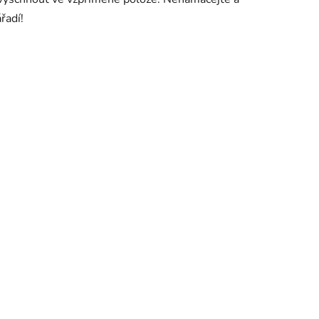
řadí!