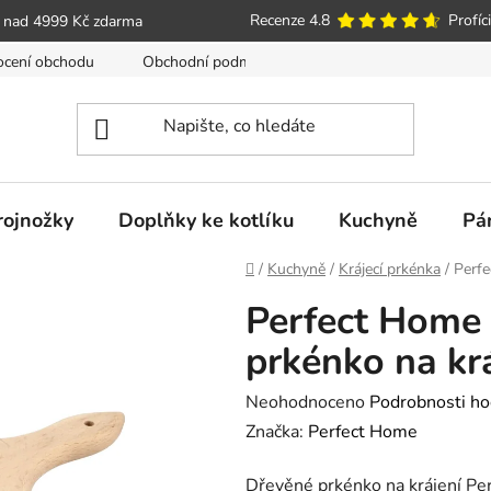
Recenze 4.8
Profíci
 nad 4999 Kč zdarma
cení obchodu
Obchodní podmínky
Poučení o právu spotře
trojnožky
Doplňky ke kotlíku
Kuchyně
Pá
Domů
/
Kuchyně
/
Krájecí prkénka
/
Perf
Perfect Home
prkénko na kr
Průměrné
Neohodnoceno
Podrobnosti ho
hodnocení
Značka:
Perfect Home
produktu
Dřevěné prkénko na krájení P
je