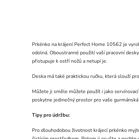
Prkénko na krájení Perfect Home 10562 je vyro
odolná. Oboustranné použití vaší pracovní desky.
přistupuje k ostří nožů a netupí je.
Deska má také praktickou ručku, která slouží pro
Můžete ji směle můžete použít i jako servírovac
poskytne jedinečný prostor pro vaše gurmánská
Tipy pro údržbu:
Pro dlouhodobou životnost krájecí prkénko myjt
čistícím prostředkem. Potom ji osušte a nechte