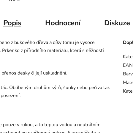
Popis
Hodnocení
Diskuze
beno z bukového dřeva a díky tomu je vysoce
Dopl
 Prkénko z přírodního materiálu, která s něžností
Kate
EAN
 přenos desky či její uskladnění.
Barv
Mate
í tác. Oblíbeným druhům sýrů, šunky nebo pečiva tak
Kate
 posezení.
e pouze v rukou, a to teplou vodou a neutrálním
 vyschnout ve vzpřímené poloze. Nenamáčejte a