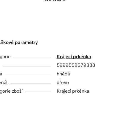
ňkové parametry
gorie
Krájecí prkénka
5999558579883
a
hnědá
riál
dřevo
gorie zboží
Krájecí prkénka