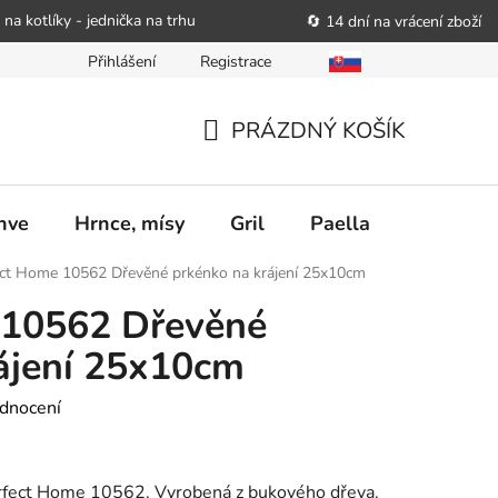
 na kotlíky - jednička na trhu
🔄 14 dní na vrácení zboží
Přihlášení
Registrace
bitele podat obchodníkovi žádost o nápravu
Reklamační řád
PRÁZDNÝ KOŠÍK
NÁKUPNÍ
KOŠÍK
nve
Hrnce, mísy
Gril
Paella
Stolován
ect Home 10562 Dřevěné prkénko na krájení 25x10cm
 10562 Dřevěné
ájení 25x10cm
dnocení
erfect Home 10562. Vyrobená z bukového dřeva.