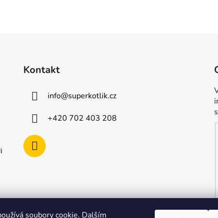
Kontakt
V
info
@
superkotlik.cz
+420 702 403 208
i
oužívá soubory cookie. Dalším