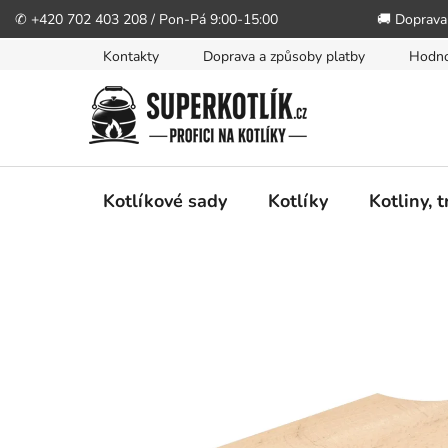
✆ +420 702 403 208 / Pon-Pá 9:00-15:00
🚚 Doprava
Přejít
Kontakty
Doprava a způsoby platby
Hodno
na
obsah
Kotlíkové sady
Kotlíky
Kotliny, 