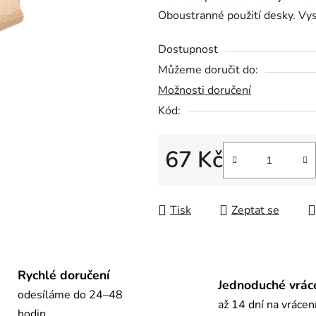
Oboustranné použití desky. V
0,0
z
Dostupnost
5
Můžeme doručit do:
hvězdiček.
Možnosti doručení
Kód:
67 Kč
Měrná cena:
Tisk
Zeptat se
Rychlé doručení
Jednoduché vrác
odesíláme do 24–48
až 14 dní na vrácen
hodin.