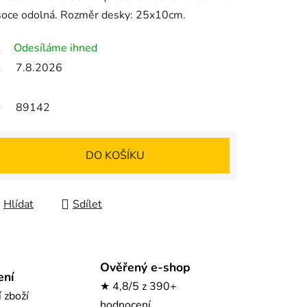
ysoce odolná. Rozměr desky: 25x10cm.
Odesíláme ihned
7.8.2026
89142
DO KOŠÍKU
Hlídat
Sdílet
Ověřený e-shop
ení
★ 4,8/5 z 390+
í zboží
hodnocení