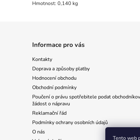
Hmotnost: 0,140 kg
Z
á
Informace pro vás
p
a
Kontakty
t
Doprava a způsoby platby
í
Hodnocení obchodu
Obchodní podmínky
Poučení o právu spotřebitele podat obchodníkov
žádost o nápravu
Reklamační řád
Podmínky ochrany osobních údajů
O nás
Tento web p