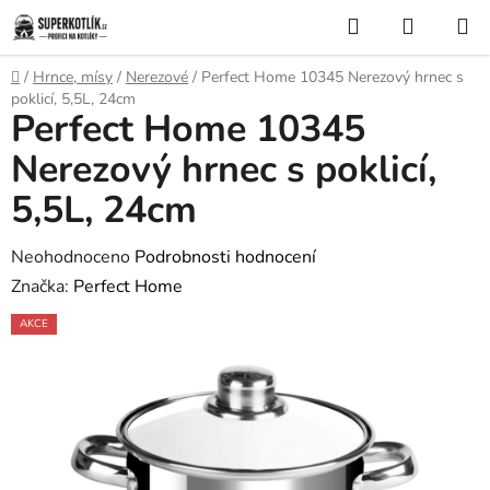
Přejít
Hledat
NÁKUP
na
KOŠÍK
obsah
Domů
/
Hrnce, mísy
/
Nerezové
/
Perfect Home 10345 Nerezový hrnec s
poklicí, 5,5L, 24cm
Perfect Home 10345
Nerezový hrnec s poklicí,
5,5L, 24cm
Průměrné
Neohodnoceno
Podrobnosti hodnocení
hodnocení
Značka:
Perfect Home
produktu
AKCE
je
0,0
z
5
hvězdiček.