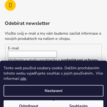
Odebírat newsletter
Vložte svůj e-mail a my vám budeme zasílat informace o
nových produktech na našem e-shopu.
E-mail
Vložením e-mailu souhlasíte s
podmínkami ochrany
osobních údajů
Tento web používá soubory cookie. Dalším procházením
tohoto webu vyjadřujete souhlas s jejich používáním.. Více
PŘIHLÁSIT SE
informací
zde
.
Nastavení
Vytvořil Shoptet
Odmítnout
Souhlasím