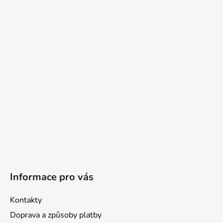
á
p
a
t
í
Informace pro vás
Kontakty
Doprava a způsoby platby