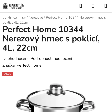
Přejít
Hledat
NÁKUP
na
KOŠÍK
obsah
Domů
/
Hrnce, mísy
/
Nerezové
/
Perfect Home 10344 Nerezový hrnec s
poklicí, 4L, 22cm
Perfect Home 10344
Nerezový hrnec s poklicí,
4L, 22cm
Průměrné
Neohodnoceno
Podrobnosti hodnocení
hodnocení
Značka:
Perfect Home
produktu
AKCE
je
0,0
z
5
hvězdiček.