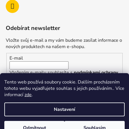
Odebírat newsletter
Vložte svůj e-mail a my vám budeme zasílat informace o
nových produktech na našem e-shopu.
E-mail
Vložením e-mailu souhlasíte s
podmínkami ochrany
osobních údajů
Tento web používá soubory cookie. Dalším procházením
tohoto webu vyjadřujete souhlas s jejich používáním.. Více
PŘIHLÁSIT SE
informací
zde
.
Nastavení
Vytvořil Shoptet
Odmítnout
Souhlasím