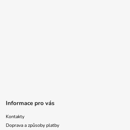
á
p
a
t
í
Informace pro vás
Kontakty
Doprava a způsoby platby