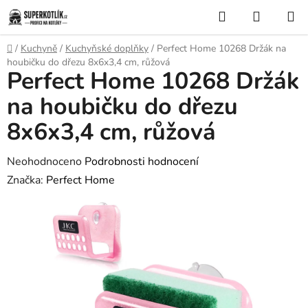
Přejít
Hledat
NÁKUP
na
KOŠÍK
obsah
Domů
/
Kuchyně
/
Kuchyňské doplňky
/
Perfect Home 10268 Držák na
houbičku do dřezu 8x6x3,4 cm, růžová
Perfect Home 10268 Držák
na houbičku do dřezu
8x6x3,4 cm, růžová
Průměrné
Neohodnoceno
Podrobnosti hodnocení
hodnocení
Značka:
Perfect Home
produktu
je
0,0
z
5
hvězdiček.