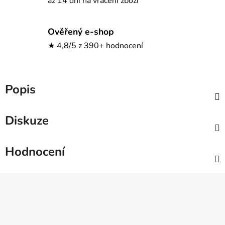
až 14 dní na vrácení zboží
Ověřený e-shop
★ 4,8/5 z 390+ hodnocení
Popis
Diskuze
Hodnocení
Z
á
p
a