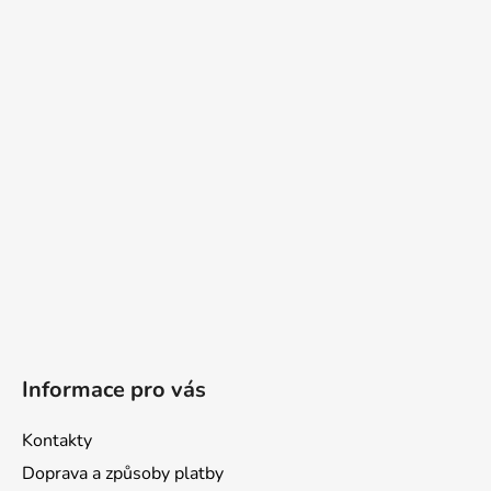
á
p
a
t
í
Informace pro vás
Kontakty
Doprava a způsoby platby