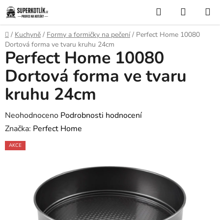
Přejít
Hledat
NÁKUP
na
KOŠÍK
obsah
Domů
/
Kuchyně
/
Formy a formičky na pečení
/
Perfect Home 10080
Dortová forma ve tvaru kruhu 24cm
Perfect Home 10080
Dortová forma ve tvaru
kruhu 24cm
Průměrné
Neohodnoceno
Podrobnosti hodnocení
hodnocení
Značka:
Perfect Home
produktu
AKCE
je
0,0
z
5
hvězdiček.