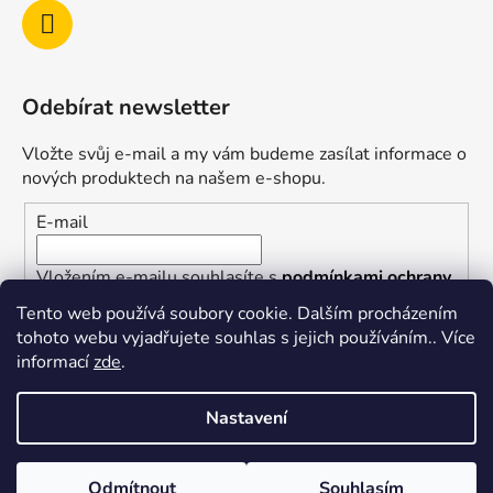
Odebírat newsletter
Vložte svůj e-mail a my vám budeme zasílat informace o
nových produktech na našem e-shopu.
E-mail
Vložením e-mailu souhlasíte s
podmínkami ochrany
osobních údajů
Tento web používá soubory cookie. Dalším procházením
tohoto webu vyjadřujete souhlas s jejich používáním.. Více
PŘIHLÁSIT SE
informací
zde
.
Nastavení
Vytvořil Shoptet
Odmítnout
Souhlasím