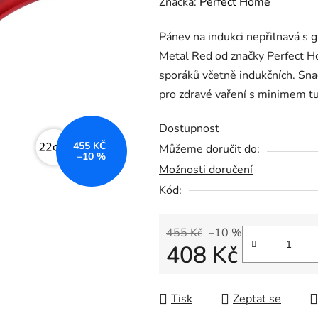
hodnocení
Značka:
Perfect Home
produktu
Pánev na indukci nepřilnavá s
je
Metal Red od značky Perfect 
0,0
sporáků včetně indukčních. Snad
z
pro zdravé vaření s minimem tu
5
hvězdiček.
Dostupnost
455 KČ
Můžeme doručit do:
–10 %
Možnosti doručení
Kód:
455 Kč
–10 %
408 Kč
Měrná cena:
Tisk
Zeptat se