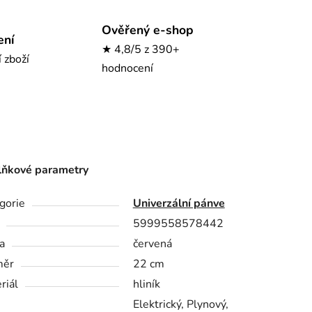
Ověřený e-shop
ení
★ 4,8/5 z 390+
í zboží
hodnocení
ňkové parametry
gorie
Univerzální pánve
5999558578442
a
červená
měr
22 cm
riál
hliník
Elektrický, Plynový,