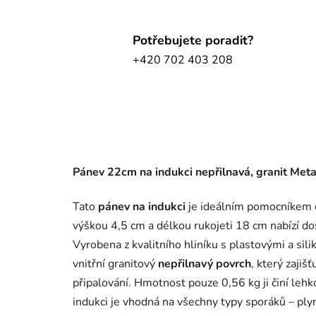
Potřebujete poradit?
+420 702 403 208
Pánev 22cm na indukci nepřilnavá, granit Me
Tato
pánev na indukci
je ideálním pomocníkem 
výškou 4,5 cm a délkou rukojeti 18 cm nabízí dos
Vyrobena z kvalitního hliníku s plastovými a sil
vnitřní granitový
nepřilnavý povrch
, který zajiš
připalování. Hmotnost pouze 0,56 kg ji činí leh
indukci je vhodná na všechny typy sporáků – plyn