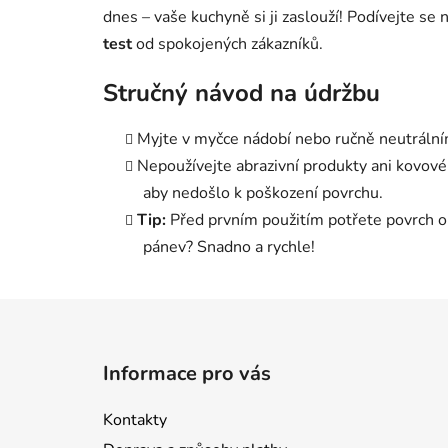
dnes – vaše kuchyně si ji zaslouží! Podívejte se 
test
od spokojených zákazníků.
Stručný návod na údržbu
Myjte v myčce nádobí nebo ručně neutrální
Nepoužívejte abrazivní produkty ani kovové 
aby nedošlo k poškození povrchu.
Tip:
Před prvním použitím potřete povrch ole
pánev? Snadno a rychle!
Z
á
Informace pro vás
p
a
Kontakty
t