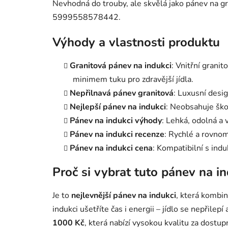
Nevhodná do trouby, ale skvělá jako pánev na gri
5999558578442.
Výhody a vlastnosti produktu
Granitová pánev na indukci
: Vnitřní granit
minimem tuku pro zdravější jídla.
Nepřilnavá pánev granitová
: Luxusní desig
Nejlepší pánev na indukci
: Neobsahuje škod
Pánev na indukci výhody
: Lehká, odolná a 
Pánev na indukci recenze
: Rychlé a rovnom
Pánev na indukci cena
: Kompatibilní s indu
Proč si vybrat tuto pánev na i
Je to
nejlevnější pánev na indukci
, která kombin
indukci ušetříte čas i energii – jídlo se nepřilepí 
1000 Kč
, která nabízí vysokou kvalitu za dostup