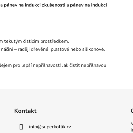
na
pánev na indukci zkušenosti
a
pánev na indukci
m tekutým čisticím prostředkem.
náčiní – raději dřevěné, plastové nebo silikonové,
jem pro lepší nepřilnavost! Jak čistit nepřilnavou
Kontakt
V
info
@
superkotlik.cz