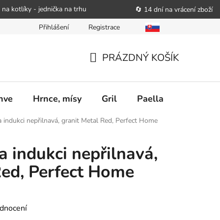
 na kotlíky - jednička na trhu
🔄 14 dní na vrácení zboží
Přihlášení
Registrace
bitele podat obchodníkovi žádost o nápravu
Reklamační řád
PRÁZDNÝ KOŠÍK
NÁKUPNÍ
KOŠÍK
nve
Hrnce, mísy
Gril
Paella
Stolován
indukci nepřilnavá, granit Metal Red, Perfect Home
 indukci nepřilnavá,
Red, Perfect Home
dnocení