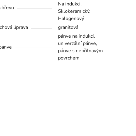
Na indukci,
ohřevu
Sklokeramický,
Halogenový
chová úprava
granitová
pánve na indukci,
univerzální pánve,
pánve
pánve s nepřilnavým
povrchem