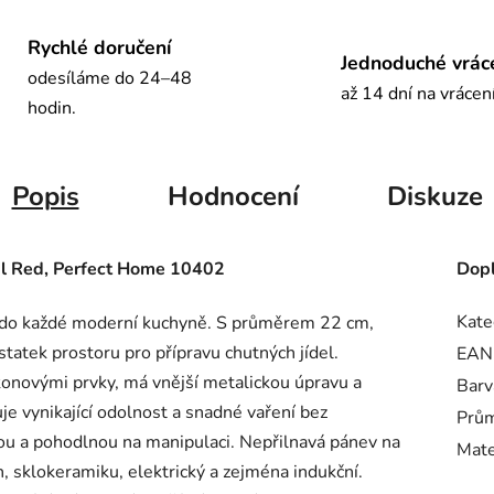
Rychlé doručení
Jednoduché vrác
odesíláme do 24–48
až 14 dní na vrácen
hodin.
Popis
Hodnocení
Diskuze
tal Red, Perfect Home 10402
Dopl
Kate
do každé moderní kuchyně. S průměrem 22 cm,
tatek prostoru pro přípravu chutných jídel.
EAN
ikonovými prvky, má vnější metalickou úpravu a
Barv
ťuje vynikající odolnost a snadné vaření bez
Prů
kou a pohodlnou na manipulaci. Nepřilnavá pánev na
Mate
, sklokeramiku, elektrický a zejména indukční.