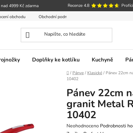
Recenze 4.8
Profíci
 nad 4999 Kč zdarma
cení obchodu
Obchodní podmínky
Poučení o právu spotře
trojnožky
Doplňky ke kotlíku
Kuchyně
Pá
Domů
/
Pánve
/
Klasické
/
Pánev 22cm na 
10402
Pánev 22cm na
granit Metal 
10402
Průměrné
Neohodnoceno
Podrobnosti ho