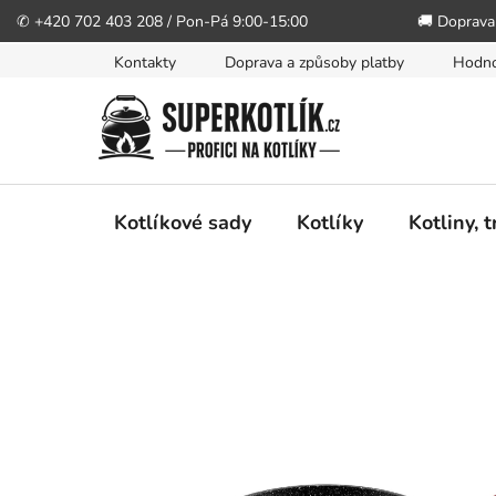
✆ +420 702 403 208 / Pon-Pá 9:00-15:00
🚚 Doprava
Přejít
Kontakty
Doprava a způsoby platby
Hodno
na
obsah
Kotlíkové sady
Kotlíky
Kotliny, 