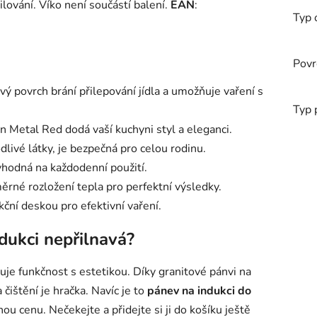
lování. Víko není součástí balení.
EAN
:
Typ 
Povr
ový povrch brání přilepování jídla a umožňuje vaření s
Typ 
n Metal Red dodá vaší kuchyni styl a eleganci.
livé látky, je bezpečná pro celou rodinu.
vhodná na každodenní použití.
ěrné rozložení tepla pro perfektní výsledky.
kční deskou pro efektivní vaření.
ndukci nepřilnavá?
uje funkčnost s estetikou. Díky granitové pánvi na
a čištění je hračka. Navíc je to
pánev na indukci do
nou cenu. Nečekejte a přidejte si ji do košíku ještě