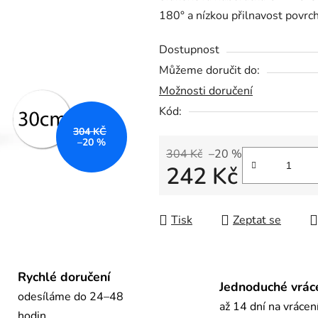
180° a nízkou přilnavost povrc
0,0
z
Dostupnost
5
Můžeme doručit do:
hvězdiček.
Možnosti doručení
Kód:
304 KČ
–20 %
304 Kč
–20 %
242 Kč
Měrná cena:
Tisk
Zeptat se
Rychlé doručení
Jednoduché vrác
odesíláme do 24–48
až 14 dní na vrácen
hodin.