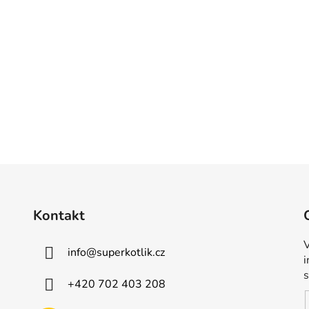
Kontakt
V
info
@
superkotlik.cz
+420 702 403 208