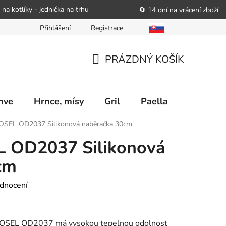
 na kotlíky - jednička na trhu
🔄 14 dní na vrácení zboží
Přihlášení
Registrace
bitele podat obchodníkovi žádost o nápravu
Reklamační řád
PRÁZDNÝ KOŠÍK
NÁKUPNÍ
KOŠÍK
nve
Hrnce, mísy
Gril
Paella
Stolován
SEL OD2037 Silikonová naběračka 30cm
 OD2037 Silikonová
cm
dnocení
COSEL OD2037 má vysokou tepelnou odolnost