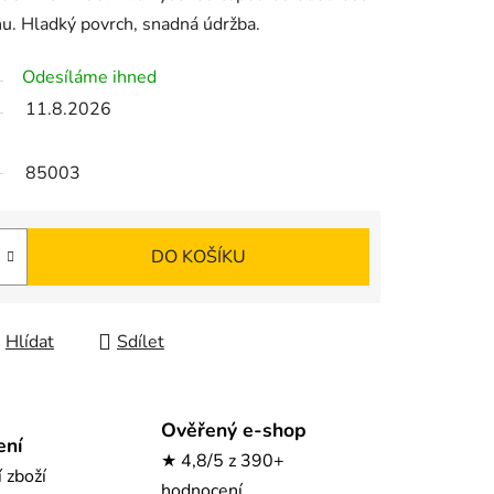
hu. Hladký povrch, snadná údržba.
Odesíláme ihned
11.8.2026
85003
DO KOŠÍKU
Hlídat
Sdílet
Ověřený e-shop
ení
★ 4,8/5 z 390+
í zboží
hodnocení