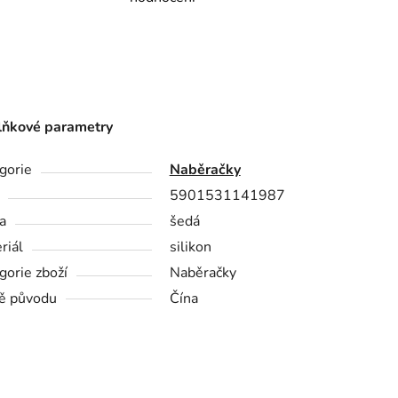
ňkové parametry
gorie
Naběračky
5901531141987
a
šedá
riál
silikon
gorie zboží
Naběračky
ě původu
Čína