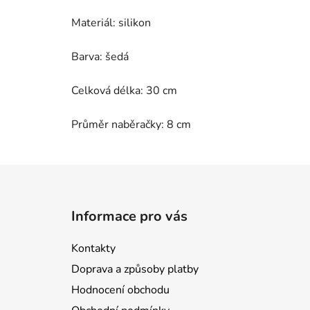
Materiál: silikon
Barva: šedá
Celková délka: 30 cm
Průměr naběračky: 8 cm
Z
á
Informace pro vás
p
a
Kontakty
t
Doprava a způsoby platby
í
Hodnocení obchodu