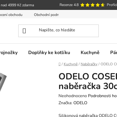
Recenze 4.8
Profíci
 nad 4999 Kč zdarma
cení obchodu
Obchodní podmínky
Poučení o právu spotře
trojnožky
Doplňky ke kotlíku
Kuchyně
Pá
Domů
/
Kuchyně
/
Naběračky
/
ODELO CO
ODELO COSEL
naběračka 30
Průměrné
Neohodnoceno
Podrobnosti ho
hodnocení
Značka:
ODELO
produktu
Silikonová naběračka ODELO 
je