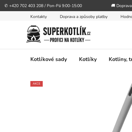
✆ +420 702 403 208 / Pon-Pá 9:00-15:00
🚚 Doprava
Přejít
Kontakty
Doprava a způsoby platby
Hodno
na
obsah
Kotlíkové sady
Kotlíky
Kotliny, 
AKCE