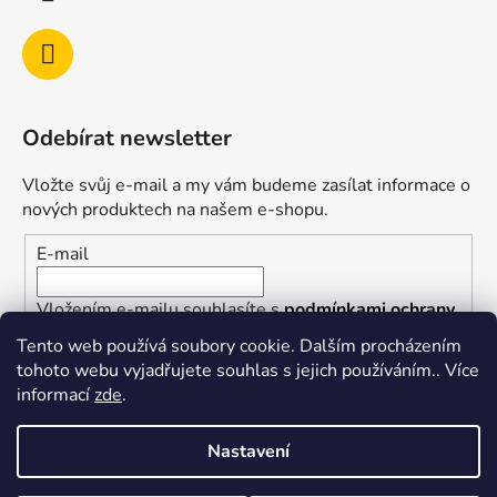
Odebírat newsletter
Vložte svůj e-mail a my vám budeme zasílat informace o
nových produktech na našem e-shopu.
E-mail
Vložením e-mailu souhlasíte s
podmínkami ochrany
osobních údajů
Tento web používá soubory cookie. Dalším procházením
tohoto webu vyjadřujete souhlas s jejich používáním.. Více
PŘIHLÁSIT SE
informací
zde
.
Nastavení