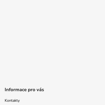
Z
á
p
a
t
í
Informace pro vás
Kontakty