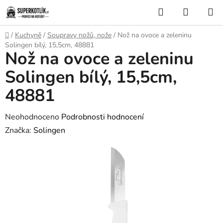
Přejít
Hledat
NÁKUP
na
KOŠÍK
obsah
Domů
/
Kuchyně
/
Soupravy nožů, nože
/
Nož na ovoce a zeleninu
Solingen bílý, 15,5cm, 48881
Nož na ovoce a zeleninu
Solingen bílý, 15,5cm,
48881
Průměrné
Neohodnoceno
Podrobnosti hodnocení
hodnocení
Značka:
Solingen
produktu
je
0,0
z
5
hvězdiček.