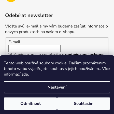
Odebírat newsletter
Vložte svůj e-mail a my vám budeme zasílat informace o
nových produktech na našem e-shopu.
E-mail
Vložením e-mailu souhlasíte s
podmínkami ochrany
osobních údajů
Tento web používá soubory cookie. Dalším procházením
tohoto webu vyjadřujete souhlas s jejich používáním.. Více
PŘIHLÁSIT SE
informací
zde
.
Nastavení
Vytvořil Shoptet
Odmítnout
Souhlasím
Copyright 2026
superkotlik.cz
. Všechna práva
vyhrazena.