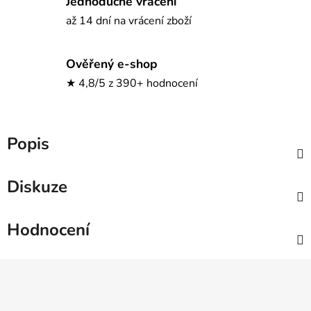
Jednoduché vrácení
až 14 dní na vrácení zboží
Ověřený e-shop
★ 4,8/5 z 390+ hodnocení
Popis
Diskuze
Hodnocení
Z
á
p