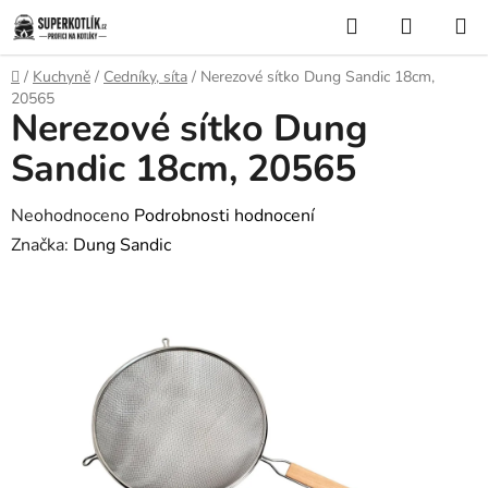
Přejít
Hledat
NÁKUP
na
KOŠÍK
obsah
Domů
/
Kuchyně
/
Cedníky, síta
/
Nerezové sítko Dung Sandic 18cm,
20565
Nerezové sítko Dung
Sandic 18cm, 20565
Průměrné
Neohodnoceno
Podrobnosti hodnocení
hodnocení
Značka:
Dung Sandic
produktu
je
0,0
z
5
hvězdiček.