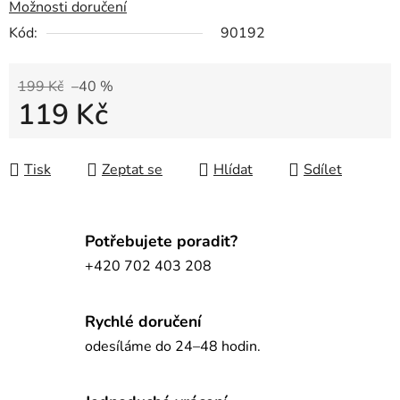
Možnosti doručení
Kód:
90192
199 Kč
–40 %
119 Kč
Měrná cena:
Tisk
Zeptat se
Hlídat
Sdílet
Potřebujete poradit?
+420 702 403 208
Rychlé doručení
odesíláme do 24–48 hodin.