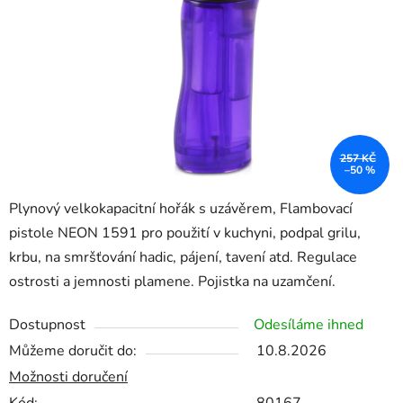
hvězdiček.
257 KČ
–50 %
Plynový velkokapacitní hořák s uzávěrem, Flambovací
pistole NEON 1591 pro použití v kuchyni, podpal grilu,
krbu, na smršťování hadic, pájení, tavení atd. Regulace
ostrosti a jemnosti plamene. Pojistka na uzamčení.
Dostupnost
Odesíláme ihned
Můžeme doručit do:
10.8.2026
Možnosti doručení