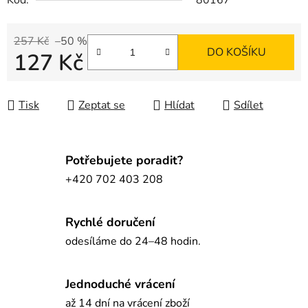
Kód:
80167
257 Kč
–50 %
DO KOŠÍKU
127 Kč
Měrná cena:
Tisk
Zeptat se
Hlídat
Sdílet
Potřebujete poradit?
+420 702 403 208
Rychlé doručení
odesíláme do 24–48 hodin.
Jednoduché vrácení
až 14 dní na vrácení zboží