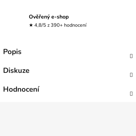
Ověřený e-shop
★ 4,8/5 z 390+ hodnocení
Popis
Diskuze
Hodnocení
Z
á
p
a