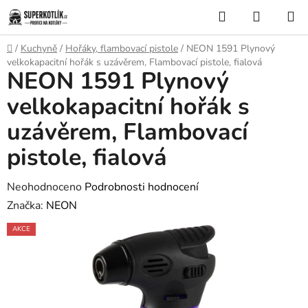
Přejít
Hledat
NÁKUP
na
KOŠÍK
obsah
Domů
/
Kuchyně
/
Hořáky, flambovací pistole
/
NEON 1591 Plynový
velkokapacitní hořák s uzávěrem, Flambovací pistole, fialová
NEON 1591 Plynový
velkokapacitní hořák s
uzávěrem, Flambovací
pistole, fialová
Průměrné
Neohodnoceno
Podrobnosti hodnocení
hodnocení
Značka:
NEON
produktu
AKCE
je
0,0
z
5