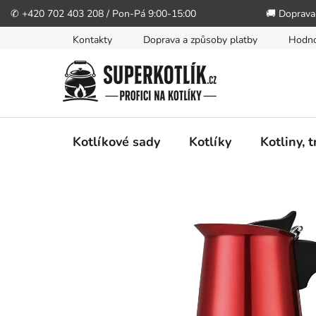
✆ +420 702 403 208 / Pon-Pá 9:00-15:00
🚚 Doprava
Přejít
Kontakty
Doprava a způsoby platby
Hodno
na
obsah
Kotlíkové sady
Kotlíky
Kotliny, 