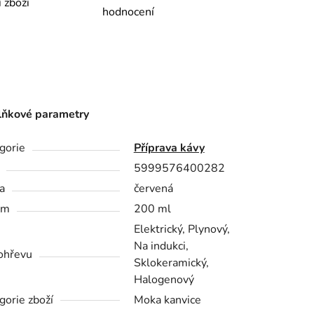
í zboží
hodnocení
ňkové parametry
gorie
Příprava kávy
5999576400282
a
červená
em
200 ml
Elektrický, Plynový,
Na indukci,
ohřevu
Sklokeramický,
Halogenový
gorie zboží
Moka kanvice