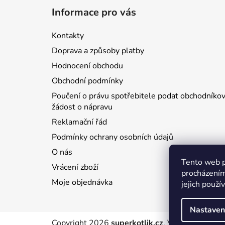
á
Informace pro vás
p
a
Kontakty
t
Doprava a způsoby platby
í
Hodnocení obchodu
Obchodní podmínky
Poučení o právu spotřebitele podat obchodníkov
žádost o nápravu
Reklamační řád
Podmínky ochrany osobních údajů
O nás
Tento web p
Vrácení zboží
procházením
Moje objednávka
jejich použí
Nastaven
Copyright 2026
superkotlik.cz
. Všechna práva 