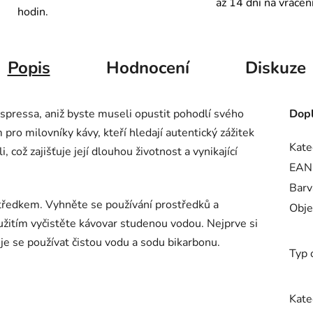
až 14 dní na vrácen
hodin.
Popis
Hodnocení
Diskuze
spressa, aniž byste museli opustit pohodlí svého
Dopl
ro milovníky kávy, kteří hledají autentický zážitek
Kate
i, což zajišťuje její dlouhou životnost a vynikající
EAN
Barv
tředkem. Vyhněte se používání prostředků a
Obj
oužitím vyčistěte kávovar studenou vodou. Nejprve si
uje se používat čistou vodu a sodu bikarbonu.
Typ 
Kate