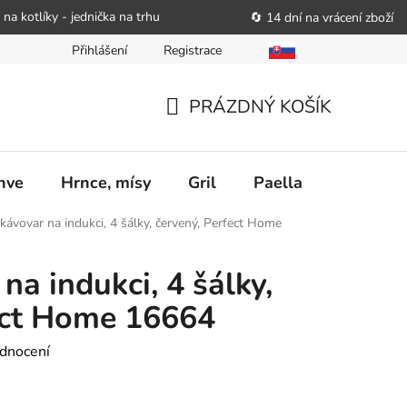
 na kotlíky - jednička na trhu
🔄 14 dní na vrácení zboží
Přihlášení
Registrace
bitele podat obchodníkovi žádost o nápravu
Reklamační řád
PRÁZDNÝ KOŠÍK
NÁKUPNÍ
KOŠÍK
nve
Hrnce, mísy
Gril
Paella
Stolován
ávovar na indukci, 4 šálky, červený, Perfect Home
a indukci, 4 šálky,
ect Home 16664
dnocení