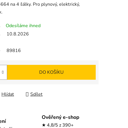
4 na 4 šálky. Pro plynový, elektrický,
k.
Odesíláme ihned
10.8.2026
89816
DO KOŠÍKU
Hlídat
Sdílet
Ověřený e-shop
ení
★ 4,8/5 z 390+