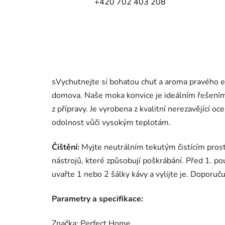
+420 702 403 208
sVychutnejte si bohatou chuť a aroma pravého e
domova. Naše moka konvice je ideálním řešením p
z přípravy. Je vyrobena z kvalitní nerezavějící ocel
odolnost vůči vysokým teplotám.
Čištění:
Myjte neutrálním tekutým čistícím pros
nástrojů, které způsobují poškrábání. Před 1. p
uvařte 1 nebo 2 šálky kávy a vylijte je. Doporuč
Parametry a specifikace:
Značka: Perfect Home