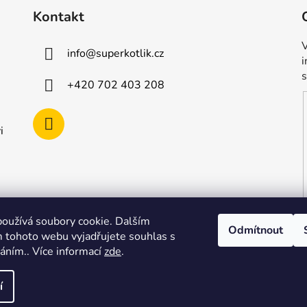
Kontakt
V
info
@
superkotlik.cz
+420 702 403 208
i
oužívá soubory cookie. Dalším
Odmítnout
 tohoto webu vyjadřujete souhlas s
váním.. Více informací
zde
.
í
vyhrazena.