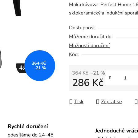
Moka kávovar Perfect Home 1666
je
sklokeramický a indukční sporá
0,0
z
Dostupnost
5
Můžeme doručit do:
hvězdiček.
Možnosti doručení
Kód:
364 KČ
–21 %
364 Kč
–21 %
286 Kč
Měrná cena:
Tisk
Zeptat se
Rychlé doručení
Jednoduché vrác
odesíláme do 24–48