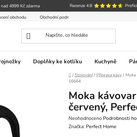
Recenze 4.8
Profíci
 nad 4999 Kč zdarma
cení obchodu
Obchodní podmínky
Poučení o právu spotře
trojnožky
Doplňky ke kotlíku
Kuchyně
Pá
Domů
/
Stolování
/
Příprava kávy
/
Moka k
16664
Moka kávovar n
červený, Perf
Průměrné
Neohodnoceno
Podrobnosti ho
hodnocení
Značka:
Perfect Home
produktu