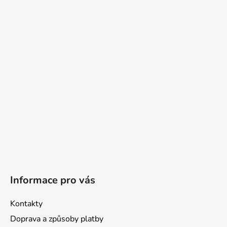
á
p
a
t
í
Informace pro vás
Kontakty
Doprava a způsoby platby