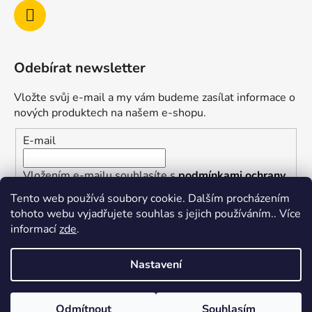
Odebírat newsletter
Vložte svůj e-mail a my vám budeme zasílat informace o
nových produktech na našem e-shopu.
E-mail
Vložením e-mailu souhlasíte s
podmínkami ochrany
osobních údajů
Tento web používá soubory cookie. Dalším procházením
tohoto webu vyjadřujete souhlas s jejich používáním.. Více
PŘIHLÁSIT SE
informací
zde
.
Nastavení
Vytvořil Shoptet
Odmítnout
Souhlasím