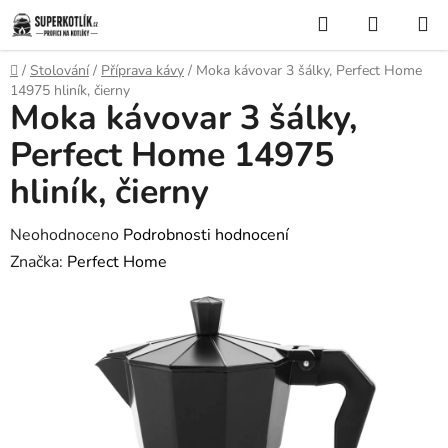
Přejít
Hledat
NÁKUP
na
KOŠÍK
obsah
Domů
/
Stolování
/
Příprava kávy
/
Moka kávovar 3 šálky, Perfect Home
14975 hliník, čierny
Moka kávovar 3 šálky,
Perfect Home 14975
hliník, čierny
Průměrné
Neohodnoceno
Podrobnosti hodnocení
hodnocení
Značka:
Perfect Home
produktu
je
0,0
z
5
hvězdiček.