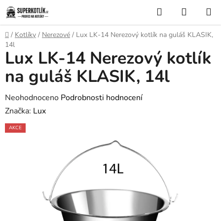
Přejít
Hledat
NÁKUP
na
KOŠÍK
obsah
Domů
/
Kotlíky
/
Nerezové
/
Lux LK-14 Nerezový kotlík na guláš KLASIK,
14l
Lux LK-14 Nerezový kotlík
na guláš KLASIK, 14l
Průměrné
Neohodnoceno
Podrobnosti hodnocení
hodnocení
Značka:
Lux
produktu
AKCE
je
0,0
z
5
hvězdiček.