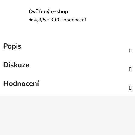
Ověřený e-shop
★ 4,8/5 z 390+ hodnocení
Popis
Diskuze
Hodnocení
Z
á
p
a
t