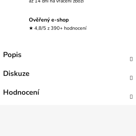
až 14 dní na vrácení zboží
Ověřený e-shop
★ 4,8/5 z 390+ hodnocení
Popis
Diskuze
Hodnocení
Z
á
p
a