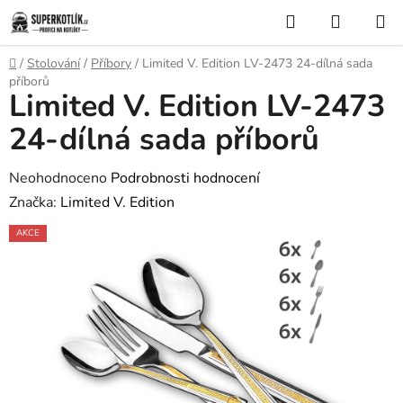
Přejít
Hledat
NÁKUP
na
KOŠÍK
obsah
Domů
/
Stolování
/
Příbory
/
Limited V. Edition LV-2473 24-dílná sada
příborů
Limited V. Edition LV-2473
24-dílná sada příborů
Průměrné
Neohodnoceno
Podrobnosti hodnocení
hodnocení
Značka:
Limited V. Edition
produktu
AKCE
je
0,0
z
5
hvězdiček.