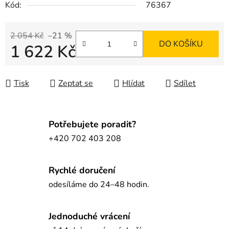
Kód:
76367
2 054 Kč
–21 %
DO KOŠÍKU
1 622 Kč
Měrná cena:
Tisk
Zeptat se
Hlídat
Sdílet
Potřebujete poradit?
+420 702 403 208
Rychlé doručení
odesíláme do 24–48 hodin.
Jednoduché vrácení